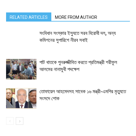
RELATED ARTICLES
MORE FROM AUTHOR
সংবিধান সংস্কার ইস্যুতে সরব বিরোধী দল, অন্য
কমিশনের সুপারিশে নীরব সবাই
পাট খাতকে পুনরুজ্জীবিত করতে প্রতিমন্ত্রী শরীফুল
আলমের নানামুখী পদক্ষেপ
তোফায়েল আহমেদসহ সাবেক ১৬ মন্ত্রী-এমপির মৃত্যুতে
সংসদে শোক