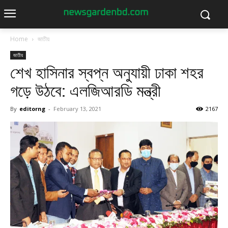
Home
জাতীয়
জাতীয়
শেখ হাসিনার স্বপ্ন অনুযায়ী ঢাকা শহর
গড়ে উঠবে: এলজিআরডি মন্ত্রী
By
editorng
-
February 13, 2021
2167