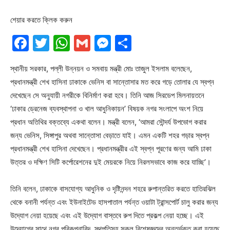
শেয়ার করতে ক্লিক করুন
Facebook
Twitter
WhatsApp
Gmail
Messenger
Share
স্থানীয় সরকার, পল্লী উন্নয়ন ও সমবায় মন্ত্রী মোঃ তাজুল ইসলাম বলেছেন,
প্রধানমন্ত্রী শেখ হাসিনা ঢাকাকে ভেনিস বা সান্তোসার মত করে গড়ে তোলার যে স্বপ্ন
দেখেছেন সে অনুযায়ী নগরীকে বিনির্মাণ করা হবে। তিনি আজ সিরডেপ মিলনায়তনে
‘ঢাকার ড্রেনেজ ব্যবস্থাপনা ও খাল আধুনিকায়ন’ বিষয়ক নগর সংলাপে অংশ নিয়ে
প্রধান অতিথির বক্তব্যে একথা বলেন। মন্ত্রী বলেন, ‘আমরা সৌন্দর্য উপভোগ করার
জন্য ভেনিস, সিঙ্গাপুর অথবা সান্তোসা বেড়াতে যাই। এমন একটি শহর গড়ার স্বপ্ন
প্রধানমন্ত্রী শেখ হাসিনা দেখেছেন। প্রধানমন্ত্রীর এই স্বপ্ন পূরণের জন্য আমি ঢাকা
উত্তর ও দক্ষিণ সিটি কর্পোরেশনের দুই মেয়রকে নিয়ে নিরলসভাবে কাজ করে যাচ্ছি’।
তিনি বলেন, ঢাকাকে বাসযোগ্য আধুনিক ও দৃষ্টিনন্দন শহরে রুপান্তরিত করতে হাতিরঝিল
থেকে বনানী পর্যন্ত এবং ইউনাইটেড হাসপাতাল পর্যন্ত ওয়াটা ট্রান্সপোর্ট চালু করার জন্য
উদ্যোগ নেয়া হয়েছে এবং এই উদ্যোগ বাস্তবে রুপ দিতে প্রকল্প নেয়া হচ্ছে। এই
উদ্যোগের সাথে নগর পরিকল্পনাবিদ, স্থপতিসহ সকল বিশেষজ্ঞদের অন্তর্ভুক্ত করা হয়েছে