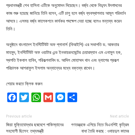
প্রধানমন্ত্রী শেখ হাসিনা এটিকে অনুমোদন দিয়েছেন। বর্জ্য থেকে বিদ্যুৎ উৎপাদনের
কাজ শুরু হয়েছে জানিয়ে তিনি বলেন, এটি চালু হলে বর্জ্য ব্যবস্থাপনায় আমূল পরিবর্তন
আসবে। এসময় বর্জ্য কালেকশনে কার্যকর পদক্ষেপ নেয়া হচ্ছে বলেও মন্তব্য করেন
তিনি।
অনুষ্ঠানে বাংলাদেশ ইনস্টিটিউট অফ প্লানার্স (বিআইপি) এর সভাপতি ড. আকতার
মাহমুদ, ইনস্টিটিউট অফ ওয়াটার এন্ড ইনভায়রনমেন্টের চেয়ারম্যান এম এনামুল হক,
স্থপতি ইকবাল হাবিব, পরিকল্পনাবিদ ড. আদিল মোহাম্মদ খান এবং ড্যাপের প্রকল্প
পরিচালক আশরাফুল ইসলাম অন্যান্যের মধ্যে বক্তব্য রাখেন।
শেয়ার করতে ক্লিক করুন
Facebook
Twitter
WhatsApp
Gmail
Messenger
Share
Previous article
Next article
জিয়া মুক্তিযোদ্ধার ছদ্মবেশে পাকিস্তানের
গণতন্ত্রকে এগিয়ে নিতে বিএনপিই কৃত্রিম
সহযোগী ছিলেন: তথ্যমন্ত্রী
বাধা তৈরি করছে : ওবায়দুল কাদের