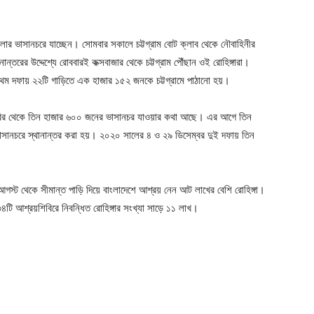
ger
e
েলার ভাসানচরে যাচ্ছেন। সোমবার সকালে চট্টগ্রাম বোট ক্লাব থেকে নৌবাহিনীর
ান্তরের উদ্দেশ্যে রোববারই কক্সবাজার থেকে চট্টগ্রাম পৌঁছান ওই রোহিঙ্গারা।
্রথম দফায় ২২টি গাড়িতে এক হাজার ১৫২ জনকে চট্টগ্রামে পাঠানো হয়।
য়শিবির থেকে তিন হাজার ৬০০ জনের ভাসানচর যাওয়ার কথা আছে। এর আগে তিন
ভাসানচরে স্থানান্তর করা হয়। ২০২০ সালের ৪ ও ২৯ ডিসেম্বর দুই দফায় তিন
আগস্ট থেকে সীমান্ত পাড়ি দিয়ে বাংলাদেশে আশ্রয় নেন আট লাখের বেশি রোহিঙ্গা।
 আশ্রয়শিবিরে নিবন্ধিত রোহিঙ্গার সংখ্যা সাড়ে ১১ লাখ।
ger
e