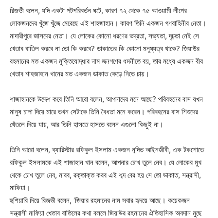
রিজভী বলেন, যদি একটা পটপরিবর্তন ঘটে, কারণ ৭২ থেকে ৭৫ আওয়ামী লীগের
লোকজনদের খুঁজে খুঁজে মেরেছে এই শাহজাহান। কারণ তিনি একজন গণবাহিনীর নেতা।
মাদারীপুরে জাসদের নেতা। যে লোকের কোনো ধরণের ভদ্রতা, সভ্যতা, দৃঢ়তা নেই সে
খেতাব বাতিল করবে না তো কি করবে? ডাকাতের কি কোনো মনুষ্যত্ব থাকে? জিয়াউর
রহমানের মত একজন মুক্তিযোদ্ধার নাম জনগণের ধমনীতে বয়, তার মধ্যে একজন বীর
খেতাব শাহজাহান খানের মত একজন ডাকাত কেড়ে নিতে চায়।
শাজাহানকে উদ্দেশ করে তিনি আরো বলেন, আপনাদের মনে আছে? পরিবহনের বাস যখন
মানুষ চাপা দিয়ে মারে তখন সেটাকে তিনি বৈধতা মনে করেন। পরিবহনের বাস শিশুদের
থেঁতলে দিয়ে যায়, আর তিনি হাসতে হাসতে বলেন এগুলো কিছুই না।
তিনি আরো বলেন, ব্যারিস্টার রফিকুল ইসলাম একজন নন্দিত আইনজীবী, এক টকশোতে
রফিকুল ইসলামকে এই শাজাহান খান বলেন, আপনার চোখ তুলে নেব। যে লোকের মুখ
থেকে চোখ তুলে নেব, মারব, রক্তাক্ত করব এই শব্দ বের হয় সে তো ডাকাত, সন্ত্রাসী,
মাফিয়া।
হুশিয়ারি দিয়ে রিজভী বলেন, ‘জিয়ার রহমানের নাম সবার হৃদয়ে আছে। কয়েকজন
সন্ত্রাসী মাফিয়া খেতাব বাতিলের কথা বললে জিয়াউর রহমানের ঐতিহাসিক অবদান মুছে