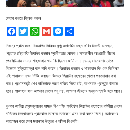
শেয়ার করতে ক্লিক করুন
Facebook
Twitter
WhatsApp
Gmail
Messenger
Share
নিজস্ব প্রতিবেদক: বিএনপির সিনিয়র যুগ্ম মহাসচিব রুহুল কবির রিজভী বলেছেন,
‘প্রয়াত রাষ্ট্রপতি জিয়াউর রহমান স্বাধীনতার ঘোষক। ক্ষমতাসীন আওয়ামী লীগের
প্রেসিডিয়াম সদস্য শাহজাহান খান কি ছিলেন জানি না। ১৯৭২ সালের পর থেকে
নিজেকে মুক্তিযোদ্ধা বলে দাবি করেন। জিয়াউর রহমান ও শাজাহান কি এক জিনিস?
এই শাহাজান এখন মিটিং করছেন কিভাবে জিয়াউর রহমানের খেতাব প্রত্যাহার করা
যায়। প্রধানমন্ত্রী শেখ হাসিনাকে স্মরণ করিয়ে দিতে চাই, আপনাকে প্রস্তুত থাকতে
হবে। শাজাহান খান আপনার খেতাব শুধু নয়, আপনার জীবনের জন্যও হুমকি হতে পারে।
বুধবার জাতীয় প্রেসক্লাবের সামনে বিএনপির প্রতিষ্ঠার জিয়াউর রহমানের রাষ্ট্রীয় খেতাব
বাতিলের সিদ্ধান্তের প্রতিবাদে বিক্ষোভ সমাবেশে এসব কথা বলেন তিনি। সমাবেশের
আয়োজন করে ঢাকা মহানগর উত্তর ও দক্ষিণ বিএনপি।