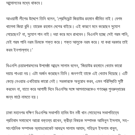
আন্দোলনের মধ্যে থাকবে।
আওয়ামী লীগের উদ্দেশে তিনি বলেন, ‘প্রেসিডেন্ট জিয়াউর রহমান জীবিত নাই। বেগম
খালেদা জিয়া বন্দি। তারেক রহমান দেশের বাইরে। এই কারণে মনে করেছেন সুযোগ
পেয়েছেন? না, সুযোগ পান নাই। দয়া করে মনে রাখবেন। বিএনপি হচ্ছে সেই গরম পানি,
যেই গরম পানি নরম ডিমকে শক্ত করে। শক্ত আলুকে নরম করে। যা করা দরকার তাই
করব ইনশাল্লাহ।’
বিএনপি চেয়ারপারসনের উপদেষ্ঠা আব্দুস সালাম বলেন, ‘জিয়াউর রহমানে খেতাব কারো
দয়ায় পাওয়া নয়। এটা অর্জন করেছেন তিনি। জনগণই তাকে এই খেতাব দিয়েছে। এটি
কেড়ে নেওয়ার এখতিয়ার কারো নেই। সরকারকে অনুরোধ করব, এমন পরিস্থিতি সৃষ্টি
করবেন না, যাতে করে আগামী দিনে বিএনপির সঙ্গে আপনাদেরকেও গণতন্ত্র পুনরুদ্ধারের
জন্য মাঠে নামতে হয়।
ঢাকা মহানগর দক্ষিণ বিএনপির সভাপতি হাবিব উন নবী খান সোহেলের সভাপতিত্বে
প্রতিবাদ সমাবেশে আরো বক্তব্য রাখেন, ক্রীড়া বিষয়ক সম্পাদক আমিনুল ইসলাম, সহ-
সাংগঠনিক সম্পাদক অ্যাডভোকেট আবদুস সালাম আযাদ, শহিদুল ইসলাম বাবুল,