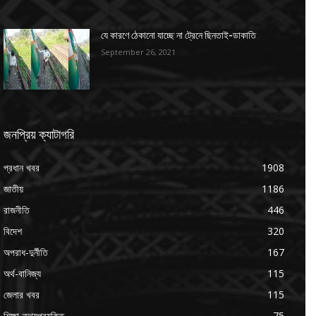
যে কারণে ঠেকানো যাচ্ছে না ট্রেনে ছিনতাই-ডাকাতি
September 26, 2021
জনপ্রিয় ক্যাটাগরি
প্রধান খবর
1908
জাতীয়
1186
রাজনীতি
446
বিদেশ
320
অপরাধ-দুর্নীতি
167
অর্থ-বানিজ্য
115
জেলার খবর
115
শিক্ষা-তথ্যপ্রযুক্তি
75