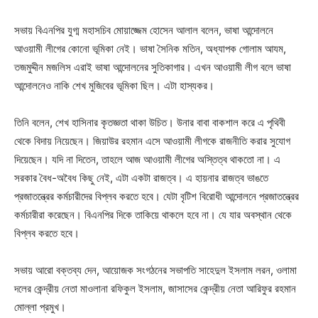
সভায় বিএনপির যুগ্ম মহাসচিব মোয়াজ্জেম হোসেন আলাল বলেন, ভাষা আন্দোলনে
আওয়ামী লীগের কোনো ভূমিকা নেই। ভাষা সৈনিক মতিন, অধ্যাপক গোলাম আযম,
তজমুদ্দীন মজলিস এরাই ভাষা আন্দোলনের সুতিকাগার। এখন আওয়ামী লীগ বলে ভাষা
আন্দোলনেও নাকি শেখ মুজিবের ভূমিকা ছিল। এটা হাস্যকর।
তিনি বলেন, শেখ হাসিনার কৃতজ্ঞতা থাকা উচিত। উনার বাবা বাকশাল করে এ পৃথিবী
থেকে বিদায় নিয়েছেন। জিয়াউর রহমান এসে আওয়ামী লীগকে রাজনীতি করার সুযোগ
দিয়েছেন। যদি না দিতেন, তাহলে আজ আওয়ামী লীগের অস্তিত্ব থাকতো না। এ
সরকার বৈধ-অবৈধ কিছু নেই, এটা একটা রাজত্ব। এ হায়নার রাজত্ব ভাঙতে
প্রজাতন্ত্রের কর্মচারীদের বিপ্লব করতে হবে। যেটা বৃটিশ বিরোধী আন্দোলনে প্রজাতন্ত্রের
কর্মচারীরা করেছেন। বিএনপির দিকে তাকিয়ে থাকলে হবে না। যে যার অবস্থান থেকে
বিপ্লব করতে হবে।
সভায় আরো বক্তব্য দেন, আয়োজক সংগঠনের সভাপতি সাহেদুল ইসলাম লরন, ওলামা
দলের কেন্দ্রীয় নেতা মাওলানা রফিকুল ইসলাম, জাসাসের কেন্দ্রীয় নেতা আরিফুর রহমান
মোল্লা প্রমুখ।