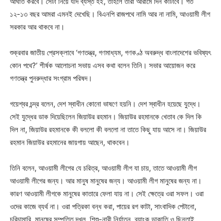
আঘাত করবে। সেটা নিয়ে যদি ব্যস্ত হই, তাহলে তারা আরামে দিন কাটাবে। গত
১২-১৩ বছর আমরা এমনই দেখেছি। বিএনপি রাজপথে নামি আর না নামি, আওয়ামী লীগ
সরকার আর থাকবে না।
শুক্রবার জাতীয় প্রেসক্লাবে ‘গণতন্ত্র, গণমাধ্যম, গণকণ্ঠ অবরুদ্ধ বাংলাদেশের ভবিষ্যৎ
কোন পথে?’ শীর্ষক আলোচনা সভায় এসব কথা বলেন তিনি। সভার আয়োজন করে
গণতন্ত্র পুনরুদ্ধার সংগ্রাম পরিষদ।
গয়েশ্বর চন্দ্র বলেন, দেশ স্বাধীন কোনো ভাষণে হয়নি। দেশ স্বাধীন হয়েছে যুদ্ধে।
সেই যুদ্ধের ডাক দিয়েছিলেন জিয়াউর রহমান। জিয়াউর রহমানকে খেতাব কে দিল কি
দিল না, জিয়াউর রহমানকে কী বললো কী বললো না তাতে কিছু যায় আসে না। জিয়াউর
রহমান জিয়াউর রহমানের জায়গায় আছেন, থাকবেন।
তিনি বলেন, আওয়ামী লীগের যে চরিত্র, আওয়ামী লীগ যা চায়, তাতে আওয়ামী লীগ
আওয়ামী লীগের জন্য। আর মানুষ মানুষের জন্য। আওয়ামী লীগ মানুষের জন্য না।
কারণ আওয়ামী লীগকে মানুষের কাতারে ফেলা যায় না। সেই ক্ষেত্রে ওরা সফল। ওরা
ওদের কাজে ব্যর্থ না। ওরা পত্রিকা বন্ধ করা, পায়ের রগ কাটা, সাংবাদিক পেটানো,
চুরিচামারি, মানুষের সম্পত্তি দখল, শিশু-নারী নির্যাতন, ব্যাংক ডাকাতি ও ছিনতাই