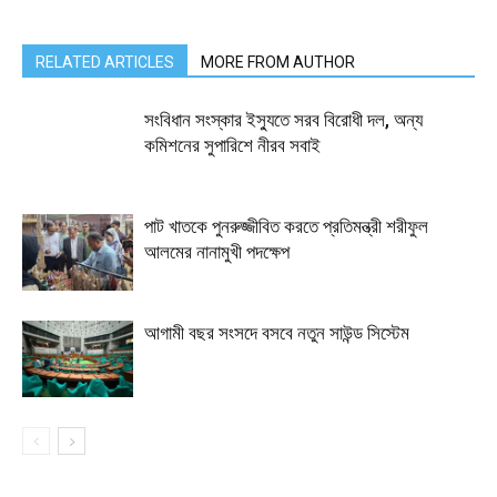
RELATED ARTICLES
MORE FROM AUTHOR
সংবিধান সংস্কার ইস্যুতে সরব বিরোধী দল, অন্য
কমিশনের সুপারিশে নীরব সবাই
পাট খাতকে পুনরুজ্জীবিত করতে প্রতিমন্ত্রী শরীফুল
আলমের নানামুখী পদক্ষেপ
আগামী বছর সংসদে বসবে নতুন সাউন্ড সিস্টেম