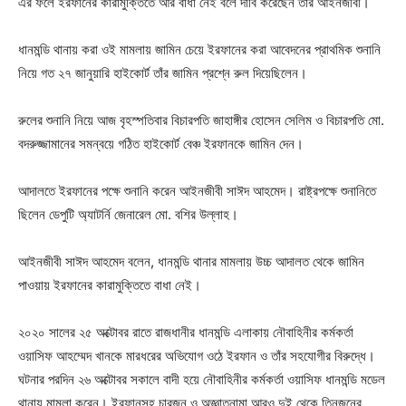
এর ফলে ইরফানের কারামুক্তিতে আর বাধা নেই বলে দাবি করেছেন তার আইনজীবী।
ধানমন্ডি থানায় করা ওই মামলায় জামিন চেয়ে ইরফানের করা আবেদনের প্রাথমিক শুনানি
নিয়ে গত ২৭ জানুয়ারি হাইকোর্ট তাঁর জামিন প্রশ্নে রুল দিয়েছিলেন।
রুলের শুনানি নিয়ে আজ বৃহস্পতিবার বিচারপতি জাহাঙ্গীর হোসেন সেলিম ও বিচারপতি মো.
বদরুজ্জামানের সমন্বয়ে গঠিত হাইকোর্ট বেঞ্চ ইরফানকে জামিন দেন।
আদালতে ইরফানের পক্ষে শুনানি করেন আইনজীবী সাঈদ আহমেদ। রাষ্ট্রপক্ষে শুনানিতে
ছিলেন ডেপুটি অ্যাটর্নি জেনারেল মো. বশির উল্লাহ।
আইনজীবী সাঈদ আহমেদ বলেন, ধানমন্ডি থানার মামলায় উচ্চ আদালত থেকে জামিন
পাওয়ায় ইরফানের কারামুক্তিতে বাধা নেই।
২০২০ সালের ২৫ অক্টোবর রাতে রাজধানীর ধানমন্ডি এলাকায় নৌবাহিনীর কর্মকর্তা
ওয়াসিফ আহম্মেদ খানকে মারধরের অভিযোগ ওঠে ইরফান ও তাঁর সহযোগীর বিরুদ্ধে।
ঘটনার পরদিন ২৬ অক্টোবর সকালে বাদী হয়ে নৌবাহিনীর কর্মকর্তা ওয়াসিফ ধানমন্ডি মডেল
থানায় মামলা করেন। ইরফানসহ চারজন ও অজ্ঞাতনামা আরও দুই থেকে তিনজনের