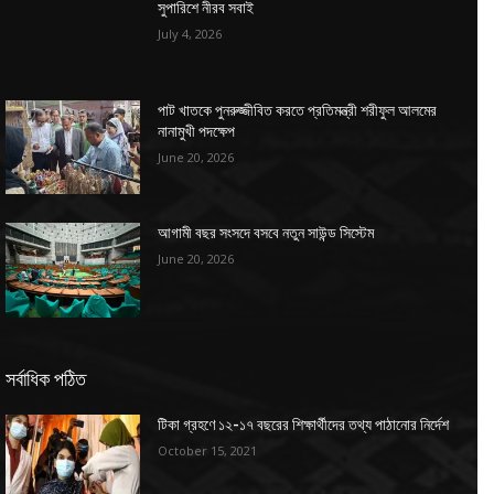
সুপারিশে নীরব সবাই
July 4, 2026
পাট খাতকে পুনরুজ্জীবিত করতে প্রতিমন্ত্রী শরীফুল আলমের
নানামুখী পদক্ষেপ
June 20, 2026
আগামী বছর সংসদে বসবে নতুন সাউন্ড সিস্টেম
June 20, 2026
সর্বাধিক পঠিত
টিকা গ্রহণে ১২-১৭ বছরের শিক্ষার্থীদের তথ্য পাঠানোর নির্দেশ
October 15, 2021