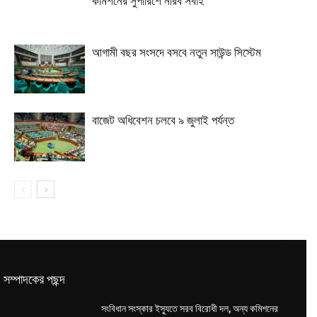
কমিশনের সুপারিশে নীরব সবাই
আগামী বছর সংসদে বসবে নতুন সাউন্ড সিস্টেম
বাজেট অধিবেশন চলবে ৯ জুলাই পর্যন্ত
সম্পাদকের পছন্দ
সংবিধান সংস্কার ইস্যুতে সরব বিরোধী দল, অন্য কমিশনের