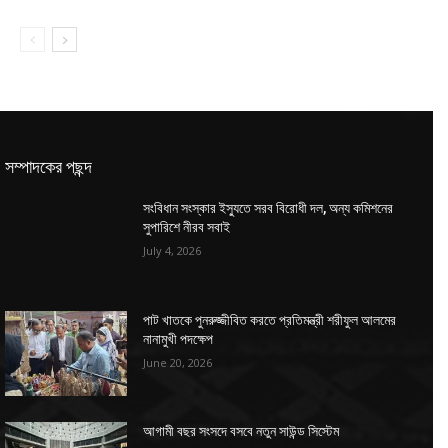
সম্পাদকের পছন্দ
সংবিধান সংস্কার ইস্যুতে সরব বিরোধী দল, অন্য কমিশনের
সুপারিশে নীরব সবাই
July 4, 2026
পাট খাতকে পুনরুজ্জীবিত করতে প্রতিমন্ত্রী শরীফুল আলমের
নানামুখী পদক্ষেপ
June 20, 2026
আগামী বছর সংসদে বসবে নতুন সাউন্ড সিস্টেম