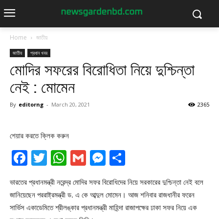
Home
জাতীয়
জাতীয়
প্রধান খবর
মোদির সফরের বিরোধিতা নিয়ে দুশ্চিন্তা
নেই : মোমেন
By
editorng
-
March 20, 2021
2365
শেয়ার করতে ক্লিক করুন
Facebook
Twitter
WhatsApp
Gmail
Messenger
Share
ভারতের প্রধানমন্ত্রী নরেন্দ্র মোদির সফর বিরোধিদের নিয়ে সরকারের দুশ্চিন্তা নেই বলে
জানিয়েছেন পররাষ্ট্রমন্ত্রী ড. এ কে আব্দুল মোমেন। আজ শনিবার রাজধানীর ফরেন
সার্ভিস একাডেমিতে শ্রীলঙ্কার প্রধানমন্ত্রী মাহিন্দা রাজাপক্ষের ঢাকা সফর নিয়ে এক