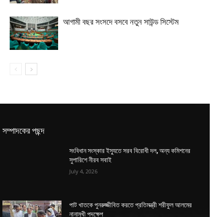
আগামী বছর সংসদে বসবে নতুন সাউন্ড সিস্টেম
সম্পাদকের পছন্দ
সংবিধান সংস্কার ইস্যুতে সরব বিরোধী দল, অন্য কমিশনের
সুপারিশে নীরব সবাই
July 4, 2026
পাট খাতকে পুনরুজ্জীবিত করতে প্রতিমন্ত্রী শরীফুল আলমের
নানামুখী পদক্ষেপ