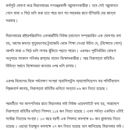
কর্মসূচি ঘোষণা করে মিয়ানমারের গণতন্ত্রকামী আন্দোলনকারীরা। তবে সেই আন্দোলনে
গেলে মাথা ও পিঠে গুলি করা হতে পারে বলে গত শুক্রবার রাতে হুঁশিয়ারি দেয় জান্তা
সরকার।
মিয়ানমারের রাষ্ট্রপরিচালিত এমআরটিভি নিউজ চ্যানেলে সম্প্রচারিত এক ঘোষণায় বলা
হয়, আগের জঘন্য মৃত্যুগুলোর ট্র্যাজেডি থেকে শিক্ষা নেওয়া উচিত যে, (বিক্ষোভে গেলে)
আপনি মাথা ও পিঠে গুলি লাগার ঝুঁকিতে পড়তে পারেন। এরপরও পূর্বনির্ধারিত ঘোষণা
অনুসারে গতকাল শনিবার রাস্তায় নামেন বিক্ষোভকারীরা। আর নিরাপত্তা বাহিনীও
বিভিন্ন স্থানে বিক্ষোভরত জনতার ওপর গুলি চালায়।
এরপর বিকেলের দিকে পর্যবেক্ষণ সংস্থা অ্যাসিসটেন্স অ্যাসোসিয়েশন ফর পলিটিক্যাল
প্রিজনার্স জানায়, নিরাপত্তা বাহিনীর গুলিতে অন্তত ৮৯ জন নিহত হয়েছে।
পরবর্তীতে গত কালশনিবার রাতে মিয়ানমার নাউ নিউজ ওয়েবসাইটে বলা হয়, সারাদেশে
নিরাপত্তা বাহিনীর গুলিতে শিশুসহ ১১৪ জন নিহত হয়েছে। এখন পর্যন্ত একদিনে এটাই
সর্বোচ্চ নিহতের সংখ্যা। ১৩ বছর বয়সী এক শিশুসহ কমপক্ষে ৪০ জন মান্দালায় নিহত
হয়েছে। এছাড়া ইয়াঙ্গুনে কমপক্ষে ২৭ জন নিহত হয়েছে বলে জানিয়েছে মিয়ানমার নাউ।