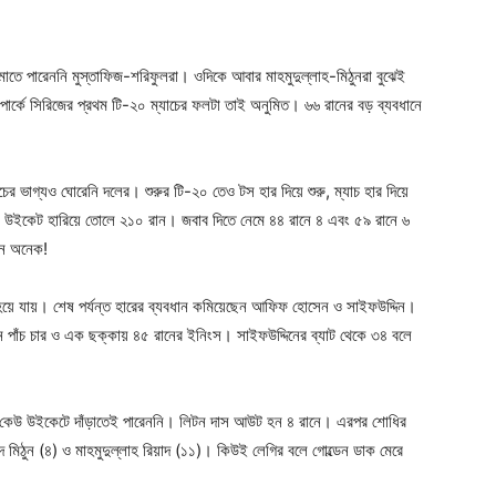
ger
e
াতে পারেননি মুস্তাফিজ-শরিফুলরা। ওদিকে আবার মাহমুদুল্লাহ-মিঠুনরা বুঝেই
 পার্কে সিরিজের প্রথম টি-২০ ম্যাচের ফলটা তাই অনুমিত। ৬৬ রানের বড় ব্যবধানে
র ভাগ্যও ঘোরেনি দলের। শুরুর টি-২০ তেও টস হার দিয়ে শুরু, ম্যাচ হার দিয়ে
৩ উইকেট হারিয়ে তোলে ২১০ রান। জবাব দিতে নেমে ৪৪ রানে ৪ এবং ৫৯ রানে ৬
েন অনেক!
 হয়ে যায়। শেষ পর্যন্ত হারের ব্যবধান কমিয়েছেন আফিফ হোসেন ও সাইফউদ্দিন।
পাঁচ চার ও এক ছক্কায় ৪৫ রানের ইনিংস। সাইফউদ্দিনের ব্যাট থেকে ৩৪ বলে
কেউ উইকেটে দাঁড়াতেই পারেননি। লিটন দাস আউট হন ৪ রানে। এরপর শোধির
িঠুন (৪) ও মাহমুদুল্লাহ রিয়াদ (১১)। কিউই লেগির বলে গোল্ডেন ডাক মেরে