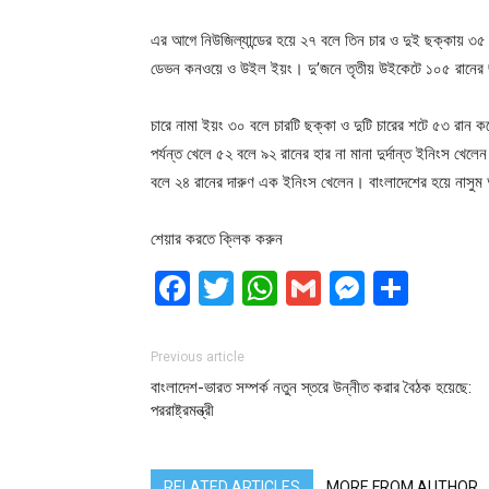
এর আগে নিউজিল্যান্ডের হয়ে ২৭ বলে তিন চার ও দুই ছক্কায় ৩৫ র
ডেভন কনওয়ে ও উইল ইয়ং। দু’জনে তৃতীয় উইকেটে ১০৫ রানের 
চারে নামা ইয়ং ৩০ বলে চারটি ছক্কা ও দুটি চারের শটে ৫৩ রান
পর্যন্ত খেলে ৫২ বলে ৯২ রানের হার না মানা দুর্দান্ত ইনিংস খেল
বলে ২৪ রানের দারুণ এক ইনিংস খেলেন। বাংলাদেশের হয়ে নাসু
শেয়ার করতে ক্লিক করুন
Facebook
Twitter
WhatsApp
Gmail
Messen
Shar
Previous article
বাংলাদেশ-ভারত সম্পর্ক নতুন স্তরে উন্নীত করার বৈঠক হয়েছে:
পররাষ্ট্রমন্ত্রী
RELATED ARTICLES
MORE FROM AUTHOR