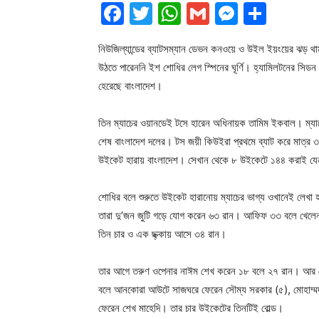
Facebook
Twitter
WhatsApp
Gmail
Messen
Shar
নিউজিল্যান্ডের ব্যাটসম্যান ডেভন কনওয়ে ও উইল ইয়ংয়ের ঝড় থাম
উঠতে পারেননি ইশ শোধির লেগ স্পিনের ঘূর্ণি। হ্যামিলটনের সিডন
হেরেছে বাংলাদেশ।
তিন ম্যাচের ওয়ানডেই টসে হারেন অধিনায়ক তামিম ইকবাল। ম্যাচে
শেষ বাংলাদেশ দলের। টস জয়ী কিউইরা প্রথমে ব্যাট করে মাত্র 
উইকেট হারায় বাংলাদেশ। সেখান থেকে ৮ উইকেটে ১৪৪ করাই য
শোধির বলে শুরুতে উইকেট হারানোয় ম্যাচের ভাগ্য ওখানেই লেখা
তারা দু’জন জুটি গড়ে যোগ করেন ৬৩ রান। আফিফ ৩৩ বলে খেলেন 
তিন চার ও এক ছ্ক্কায় আসে ৩৪ রান।
তার আগে তরুণ ওপেনার নাঈম শেখ করেন ১৮ বলে ২৭ রান। আর 
বলে আনকোরা আউটে সাজঘরে ফেরেন সৌম্য সরকার (৫), মোহাম্মদ ম
ফেরেন শেখ মাহেদি। তার চার উইকেটের তিনটিই বোল্ড।