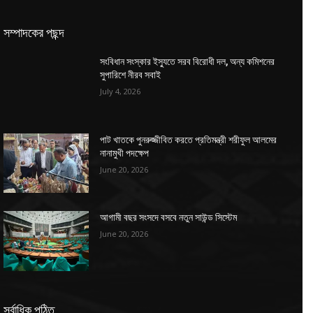
সম্পাদকের পছন্দ
সংবিধান সংস্কার ইস্যুতে সরব বিরোধী দল, অন্য কমিশনের
সুপারিশে নীরব সবাই
July 4, 2026
পাট খাতকে পুনরুজ্জীবিত করতে প্রতিমন্ত্রী শরীফুল আলমের
নানামুখী পদক্ষেপ
June 20, 2026
আগামী বছর সংসদে বসবে নতুন সাউন্ড সিস্টেম
June 20, 2026
সর্বাধিক পঠিত