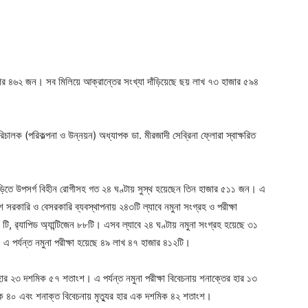
ger
e
ার ৪৬২ জন। সব মিলিয়ে আক্রান্তের সংখ্যা দাঁড়িয়েছে ছয় লাখ ৭৩ হাজার ৫৯৪
রিচালক (পরিকল্পনা ও উন্নয়ন) অধ্যাপক ডা. মীরজাদী সেব্রিনা ফ্লোরা স্বাক্ষরিত
 বাড়িতে উপসর্গ বিহীন রোগীসহ গত ২৪ ঘণ্টায় সুস্থ হয়েছেন তিন হাজার ৫১১ জন। এ
 সরকারি ও বেসরকারি ব্যবস্থাপনায় ২৪৩টি ল্যাবে নমুনা সংগ্রহ ও পরীক্ষা
ি, র‌্যাপিড অ্যান্টিজেন ৮৮টি। এসব ল্যাবে ২৪ ঘণ্টায় নমুনা সংগ্রহ হয়েছে ৩১
এ পর্যন্ত নমুনা পরীক্ষা হয়েছে ৪৯ লাখ ৪৭ হাজার ৪১২টি।
ার ২৩ দশমিক ৫৭ শতাংশ। এ পর্যন্ত নমুনা পরীক্ষা বিবেচনায় শনাক্তের হার ১৩
ক ৪০ এবং শনাক্ত বিবেচনায় মৃত্যুর হার এক দশমিক ৪২ শতাংশ।