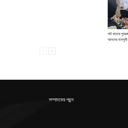
পাট খাতকে পুনরুজ্
আলমের নানামুখী 
সম্পাদকের পছন্দ