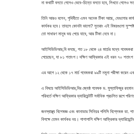
না কথাটি বলতে গেলেও ভেবে-চিন্তে বলতে হবে, লিখতে গেলেও সত
তিনি আরও বলেন, পৃথিবীতে এমন অনেক টিকা আছে, যেগুলোর কার
কার্যকর হবে। তাহলে কোনটা ভালো? সুতরাং এই বিষয়গুলো সুস্পষ্
তো সাধারণ মানুষ ভয় পেয়ে যাবে, আর টিকা নেবে না।
আইসিডিডিআর,বি বলছে, গত ১৮ থেকে ২৪ মার্চের মধ্যে গবেষকরা ৫
পেয়েছেন, যা ৮১ শতাংশ। দক্ষিণ আফ্রিকার এই ধরন ৭০ শতাংশ
এর আগে ১২ থেকে ১৭ মার্চ গবেষকরা ৯৯টি নমুনা পরীক্ষা করেন এ
এ বিষয়ে আইসিডিডিআর,বির জ্যেষ্ঠ গবেষক ড. মুস্তাফিজুর রহমান বল
পরিবর্তে দক্ষিণ আফ্রিকার ভ্যারিয়েন্টটি সর্বাধিক প্রচলিত রূপে পর
জনস্বাস্থ্য বিশেষজ্ঞ এবং কানাডার সিনিয়র পলিসি বিশ্লেষক ডা. শা
বিপক্ষে তেমন কার্যকর নয়। পাশাপাশি দক্ষিণ আফ্রিকার ভ্যারিয়েন্ট