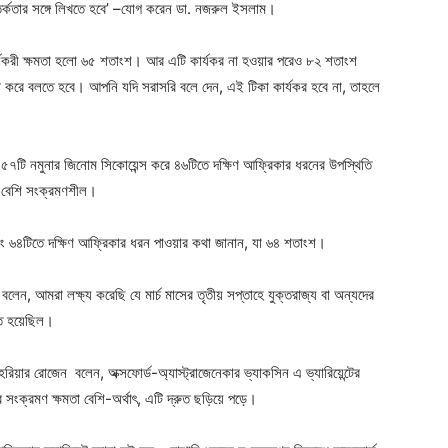
র্কতার সঙ্গে লিখতে হবে’ –যোগ করেন ডা. নজরুল ইসলাম।
্যকরী ক্ষমতা হলো ৬৫ শতাংশ। আর এটি কার্যকর না হওয়ার পরেও ৮২ শতাংশ
ট করে বলতে হবে। আপনি যদি সরাসরি বলে দেন, এই টিকা কার্যকর হবে না, তাহলে
৭টি নমুনার জিনোম সিকোয়েন্স করে ৪৬টিতে দক্ষিণ আফ্রিকার ধরনের উপস্থিতি
 বেশি সংক্রমণশীল।
বং ৬৪টিতে দক্ষিণ আফ্রিকার ধরন পাওয়ার কথা জানান, যা ৬৪ শতাংশ।
েন, আমরা লক্ষ্য করেছি যে মার্চ মাসের তৃতীয় সপ্তাহে যুক্তরাজ্য বা অন্যদের
িণত হয়েছিল।
হরিয়ার রোজেন বলেন, অক্সফোর্ড-অ্যাস্ট্রাজেনেকার ভ্যাকসিন এ ভ্যারিয়েন্টের
ের সংক্রমণ ক্ষমতা বেশি-অর্থাৎ, এটি দ্রুত ছড়িয়ে পড়ে।