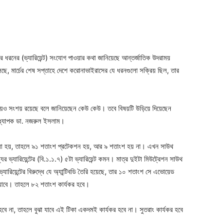
ger
e
র ধরনের (ভ্যারিয়েন্ট) সংযোগ পাওয়ার কথা জানিয়েছে আন্তর্জাতিক উদরাময়
ছে, মার্চের শেষ সপ্তাহে দেশে করোনাভাইরাসের যে ধরনগুলো সক্রিয় ছিল, তার
তা নিয়েও সংশয় রয়েছে বলে জানিয়েছেন কেউ কেউ। তবে বিষয়টি উড়িয়ে দিয়েছেন
অধ্যাপক ডা. নজরুল ইসলাম।
দেওয়া হয়, তাহলে ৯১ শতাংশ প্রটেকশন হয়, আর ৯ শতাংশ হয় না। এখন সাউথ
ের ভ্যারিয়েন্টের (বি.১.১.৭) ৫টা ভ্যারিয়েন্ট কমন। মাত্র দুইটা মিউট্রেশন সাউথ
যারিয়েন্টের বিরুদ্ধে যে অ্যান্টিবডি তৈরি হয়েছে, তার ১০ শতাংশ সে এভোয়েড
যাবে। তাহলে ৮২ শতাংশ কার্যকর হবে।
 হবে না, তাহলে বুঝা যাবে এই টিকা একদমই কার্যকর হবে না। সুতরাং কার্যকর হবে