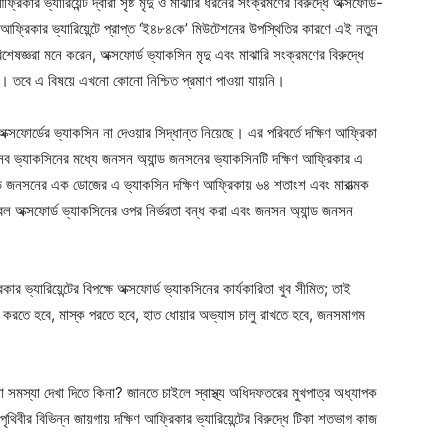
িকার ভ্যারিয়েন্ট দ্বারা সৃষ্ট মৃদু ও মাঝারি ধরনের সংক্রমণের বিরুদ্ধে অক্সফোর্ড-
ণ আফ্রিকার ভ্যারিয়েন্টে প্রাপ্ত ‘ই৪৮৪কে’ মিউটেশনের উপস্থিতির কারণে এই নতুন
েষজ্ঞরা মনে করেন, অক্সফোর্ড ভ্যাকসিন মৃদু এবং মাঝারি সংক্রমণের বিরুদ্ধে
দেয়। তবে এ বিষয়ে এখনো কোনো নিশ্চিত প্রমাণ পাওয়া যায়নি।
ফোর্ডের ভ্যাকসিন না দেওয়ার সিদ্ধান্ত নিয়েছে। এর পরিবর্তে দক্ষিণ আফ্রিকা
ব ভ্যাকসিনের মধ্যে জনসন অ্যান্ড জনসনের ভ্যাকসিনটি দক্ষিণ আফ্রিকার এ
্যান্ড জনসনের এক ডোজের এ ভ্যাকসিন দক্ষিণ আফ্রিকায় ৬৪ শতাংশ এবং মারাত্মক
েবল অক্সফোর্ড ভ্যাকসিনের ওপর নির্ভরতা বন্ধ করা এবং জনসন অ্যান্ড জনসন
ার ভ্যারিয়েন্টের বিপক্ষে অক্সফোর্ড ভ্যাকসিনের কার্যকারিতা খুব সীমিত; তাই
রণ করতে হবে, মাস্ক পরতে হবে, হাত ধোয়ার অভ্যাস চালু রাখতে হবে, জনসমাগম
োনো সমস্যা দেখা দিতে কিনা? জানতে চাইলে স্বাস্থ্য অধিদফতরের মুখপাত্র অধ্যাপক
থিবীর বিভিন্ন জায়গায় দক্ষিণ আফ্রিকার ভ্যারিয়েন্টের বিরুদ্ধে টিকা শতভাগ কাজ