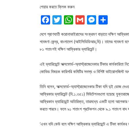
শেয়ার করতে ক্লিক করুন
Facebook
Twitter
WhatsApp
Gmail
Messen
Shar
দেশে প্রাণঘাতী করোনাভাইরাসের সংক্রমণ বাড়াতে দক্ষিণ আফ্রিকা
গবেষণা কেন্দ্র, বাংলাদেশ (আইসিডিডিআর,বি)। তাদের গবেষণা বলে
৮১ শতাংশই দক্ষিণ আফ্রিকার ভ্যারিয়েন্ট।
এই ভ্যারিয়েন্টে অক্সফোর্ড-অ্যাস্ট্রাজেনেকার টিকার কার্যকারি
কোভিড বিষয়ক কারিগরি কমিটির সদস্য ও বিশিষ্ট ভাইরোলজিস্ট 
তিনি বলেন, অক্সফোর্ড-অ্যাস্ট্রাজেনেকার টিকা যদি দুই ডোজ 
আফ্রিকার ভ্যারিয়েন্ট (বি.১.৩৫১) মিউটেশনগুলো হয়েছে যুক্তরাজ্য
আফ্রিকান ভ্যারিয়েন্টে অতিরিক্ত, তারমধ্যে একটি হলো আগেকার ভ্
করতে পারবে। ফলে ৯১ শতাংশ প্রটেকশন থেকে ৯.১ শতাংশ বাদ 
‘এখন যদি কেউ বলে দক্ষিণ আফ্রিকার ভ্যারিয়েন্টে এ টিকা কার্যকর