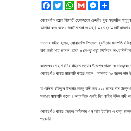
Facebook
Twitter
WhatsApp
Gmail
Messen
Shar
সোনারগাঁও রয়েল রিসোর্টে হেফাজতের কেন্দ্রীয় যুগ্ম মহাসচিব মাম
আসামি করে আরও তিনটি মামলা হয়েছে। এরমধ্যে একটি মামলায় 
মামলার বাদীরা হলেন, সোনারগাঁও উপজেলা যুবলীগের সভাপতি রফিক
বাবা হাজী শাহ জামাল তোতা ও মোগড়াপাড়া ইউনিয়ন আওয়ামীলীগের 
এরমধ্যে সোহাগ রনির বাড়িতে হত্যার উদ্দেশ্যে হামলা ও ভাঙচুরের 
সোনারগাঁও থানায় মামলাটি দায়ের করেন। মামলায় ২০ জনের না
অপরদিকে রফিকুল ইসলাম নান্নু বাদী হয়ে ১২০ জনের নাম উল্লে
সকা‌লে মামলাটি করেন। অন্যদিকে একই দিন নাছির উদ্দিন বাদী 
সোনারগাঁও থানার সেকেন্ড অফিসার এস আই ইয়াউল এ তথ্য জানান।
পারেননি।