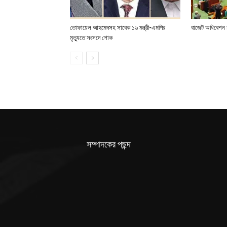
তোফায়েল আহমেদসহ সাবেক ১৬ মন্ত্রী-এমপির
বাজেট অধিবেশন চ
মৃত্যুতে সংসদে শোক
সম্পাদকের পছন্দ