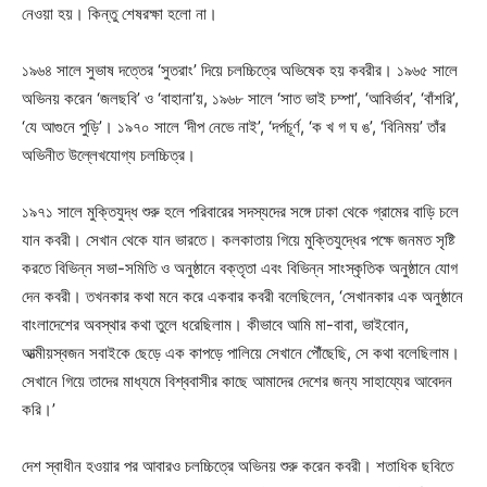
নেওয়া হয়। কিন্তু শেষরক্ষা হলো না।
১৯৬৪ সালে সুভাষ দত্তের ‘সুতরাং’ দিয়ে চলচ্চিত্রে অভিষেক হয় কবরীর। ১৯৬৫ সালে
অভিনয় করেন ‘জলছবি’ ও ‘বাহানা’য়, ১৯৬৮ সালে ‘সাত ভাই চম্পা’, ‘আবির্ভাব’, ‘বাঁশরি’,
‘যে আগুনে পুড়ি’। ১৯৭০ সালে ‘দীপ নেভে নাই’, ‘দর্পচূর্ণ, ‘ক খ গ ঘ ঙ’, ‘বিনিময়’ তাঁর
অভিনীত উল্লেখযোগ্য চলচ্চিত্র।
১৯৭১ সালে মুক্তিযুদ্ধ শুরু হলে পরিবারের সদস্যদের সঙ্গে ঢাকা থেকে গ্রামের বাড়ি চলে
যান কবরী। সেখান থেকে যান ভারতে। কলকাতায় গিয়ে মুক্তিযুদ্ধের পক্ষে জনমত সৃষ্টি
করতে বিভিন্ন সভা-সমিতি ও অনুষ্ঠানে বক্তৃতা এবং বিভিন্ন সাংস্কৃতিক অনুষ্ঠানে যোগ
দেন কবরী। তখনকার কথা মনে করে একবার কবরী বলেছিলেন, ‘সেখানকার এক অনুষ্ঠানে
বাংলাদেশের অবস্থার কথা তুলে ধরেছিলাম। কীভাবে আমি মা-বাবা, ভাইবোন,
আত্মীয়স্বজন সবাইকে ছেড়ে এক কাপড়ে পালিয়ে সেখানে পৌঁছেছি, সে কথা বলেছিলাম।
সেখানে গিয়ে তাদের মাধ্যমে বিশ্ববাসীর কাছে আমাদের দেশের জন্য সাহায্যের আবেদন
করি।’
দেশ স্বাধীন হওয়ার পর আবারও চলচ্চিত্রে অভিনয় শুরু করেন কবরী। শতাধিক ছবিতে