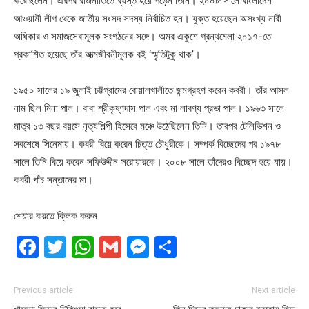
করেছিলেন। এরপর রাজনীতিতে ব্যস্ত হয়ে পড়েন তিনি। ২০০৮ সালে বাংলাদেশ
আওয়ামী লীগ থেকে জাতীয় সংসদ সদস্য নির্বাচিত হন। যুক্ত হয়েছেন অসংখ্য নারী
অধিকার ও সমাজসেবামূলক সংগঠনের সঙ্গে। অমর একুশে গ্রন্থমেলা ২০১৭-তে
প্রকাশিত হয়েছে তাঁর আত্মজীবনীমূলক বই ‘স্মৃতিটুকু থাক’।
১৯৫০ সালের ১৯ জুলাই চট্টগ্রামের বোয়ালখালীতে জন্মগ্রহণ করেন কবরী। তাঁর আসল
নাম ছিল মিনা পাল। বাবা শ্রীকৃষ্ণদাস পাল এবং মা লাবণ্য প্রভা পাল। ১৯৬৩ সালে
মাত্র ১৩ বছর বয়সে নৃত্যশিল্পী হিসেবে মঞ্চে উঠেছিলেন তিনি। তারপর টেলিভিশন ও
সবশেষে সিনেমায়। কবরী বিয়ে করেন চিত্ত চৌধুরীকে। সম্পর্ক বিচ্ছেদের পর ১৯৭৮
সালে তিনি বিয়ে করেন সফিউদ্দীন সরোয়ারকে। ২০০৮ সালে তাঁদেরও বিচ্ছেদ হয়ে যায়।
কবরী পাঁচ সন্তানের মা।
শেয়ার করতে ক্লিক করুন
Facebook
Twitter
WhatsApp
Gmail
Messenger
Share
Previous article
Next article