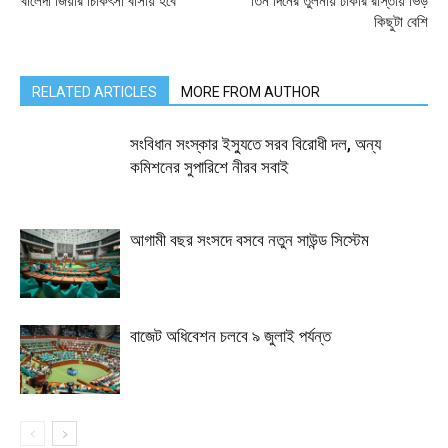
খালেদা জিয়ার চিকিৎসা বাসায় হবে
তিন দিনের তুলনায় ঢাকার রাস্তায় ভিড়
কিছুটা বেশি
RELATED ARTICLES
MORE FROM AUTHOR
সংবিধান সংস্কার ইস্যুতে সরব বিরোধী দল, অন্য
কমিশনের সুপারিশে নীরব সবাই
আগামী বছর সংসদে বসবে নতুন সাউন্ড সিস্টেম
বাজেট অধিবেশন চলবে ৯ জুলাই পর্যন্ত