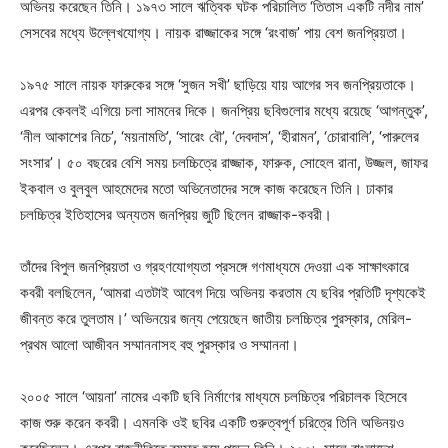
অভিনয় করেছেন তিনি। ১৯৭৩ সালে ঋত্বিক ঘটক পরিচালিত ‘তিতাস একটি নদীর নাম’
সেসবের মধ্যে উল্লেখযোগ্য। নায়ক রাজ্জাকের সঙ্গে ‘রংবাজ’ পায় বেশ জনপ্রিয়তা।
১৯৭৫ সালে নায়ক ফারুকের সঙ্গে ‘সুজন সখী’ ছাড়িয়ে যায় আগের সব জনপ্রিয়তাকে।
এরপর কেবলই এগিয়ে চলা সামনের দিকে। জনপ্রিয় ছবিগুলোর মধ্যে রয়েছে ‘আগন্তুক’,
‘নীল আকাশের নিচে’, ‘ময়নামতি’, ‘সারেং বৌ’, ‘দেবদাস’, ‘হীরামন’, ‘চোরাবালি’, ‘পারুলের
সংসার’। ৫০ বছরের বেশি সময় চলচ্চিত্রে রাজ্জাক, ফারুক, সোহেল রানা, উজ্জল, জাফর
ইকবাল ও বুলবুল আহমেদের মতো অভিনেতাদের সঙ্গে কাজ করেছেন তিনি। ঢাকার
চলচ্চিত্র ইতিহাসের অন্যতম জনপ্রিয় জুটি ছিলেন রাজ্জাক-কবরী।
তাঁদের বিপুল জনপ্রিয়তা ও গ্রহণযোগ্যতা প্রসঙ্গে গণমাধ্যমে দেওয়া এক সাক্ষাৎকারে
কবরী বলছিলেন, ‘আমরা এতটাই আবেগ দিয়ে অভিনয় করতাম যে ছবির প্রতিটি দৃশ্যকেই
জীবন্ত করে তুলতাম।’ অভিনয়ের জন্য পেয়েছেন জাতীয় চলচ্চিত্র পুরস্কার, মেরিল-
প্রথম আলো আজীবন সম্মাননাসহ বহু পুরস্কার ও সম্মাননা।
২০০৫ সালে ‘আয়না’ নামের একটি ছবি নির্মাণের মাধ্যমে চলচ্চিত্র পরিচালক হিসেবে
কাজ শুরু করেন কবরী। এমনকি ওই ছবির একটি গুরুত্বপূর্ণ চরিত্রে তিনি অভিনয়ও