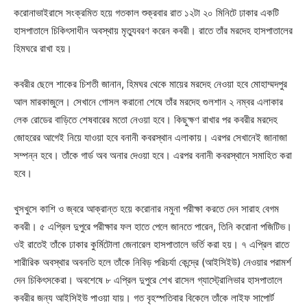
করোনাভাইরাসে সংক্রমিত হয়ে গতকাল শুক্রবার রাত ১২টা ২০ মিনিটে ঢাকার একটি
হাসপাতালে চিকিৎসাধীন অবস্থায় মৃত্যুবরণ করেন কবরী। রাতে তাঁর মরদেহ হাসপাতালের
হিমঘরে রাখা হয়।
কবরীর ছেলে শাকের চিশতী জানান, হিমঘর থেকে মায়ের মরদেহ নেওয়া হবে মোহাম্মদপুর
আল মারকাজুলে। সেখানে গোসল করানো শেষে তাঁর মরদেহ গুলশান ২ নম্বর এলাকার
লেক রোডের বাড়িতে শেষবারের মতো নেওয়া হবে। কিছুক্ষণ রাখার পর কবরীর মরদেহ
জোহরের আগেই নিয়ে যাওয়া হবে বনানী কবরস্থান এলাকায়। এরপর সেখানেই জানাজা
সম্পন্ন হবে। তাঁকে গার্ড অব অনার দেওয়া হবে। এরপর বনানী কবরস্থানে সমাহিত করা
হবে।
খুসখুসে কাশি ও জ্বরে আক্রান্ত হয়ে করোনার নমুনা পরীক্ষা করতে দেন সারাহ বেগম
কবরী। ৫ এপ্রিল দুপুরে পরীক্ষার ফল হাতে পেলে জানতে পারেন, তিনি করোনা পজিটিভ।
ওই রাতেই তাঁকে ঢাকার কুর্মিটোলা জেনারেল হাসপাতালে ভর্তি করা হয়। ৭ এপ্রিল রাতে
শারীরিক অবস্থার অবনতি হলে তাঁকে নিবিড় পরিচর্যা কেন্দ্রে (আইসিইউ) নেওয়ার পরামর্শ
দেন চিকিৎসকেরা। অবশেষে ৮ এপ্রিল দুপুরে শেখ রাসেল গ্যাস্ট্রোলিভার হাসপাতালে
কবরীর জন্য আইসিইউ পাওয়া যায়। গত বৃহস্পতিবার বিকেলে তাঁকে লাইফ সাপোর্ট