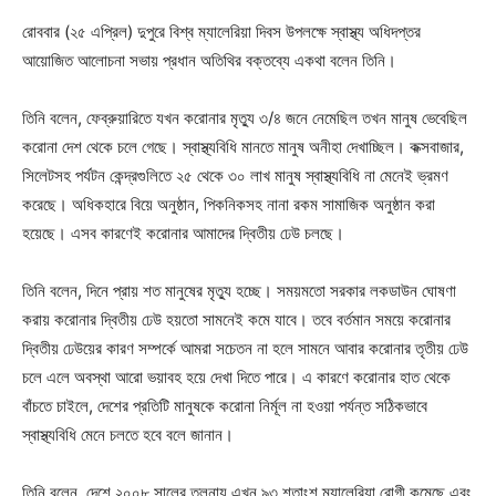
রোববার (২৫ এপ্রিল) দুপুরে বিশ্ব ম্যালেরিয়া দিবস উপলক্ষে স্বাস্থ্য অধিদপ্তর
আয়োজিত আলোচনা সভায় প্রধান অতিথির বক্তব্যে একথা বলেন তিনি।
তিনি বলেন, ফেব্রুয়ারিতে যখন করোনার মৃত্যু ৩/৪ জনে নেমেছিল তখন মানুষ ভেবেছিল
করোনা দেশ থেকে চলে গেছে। স্বাস্থ্যবিধি মানতে মানুষ অনীহা দেখাচ্ছিল। কক্সবাজার,
সিলেটসহ পর্যটন কেন্দ্রগুলিতে ২৫ থেকে ৩০ লাখ মানুষ স্বাস্থ্যবিধি না মেনেই ভ্রমণ
করেছে। অধিকহারে বিয়ে অনুষ্ঠান, পিকনিকসহ নানা রকম সামাজিক অনুষ্ঠান করা
হয়েছে। এসব কারণেই করোনার আমাদের দ্বিতীয় ঢেউ চলছে।
তিনি বলেন, দিনে প্রায় শত মানুষের মৃত্যু হচ্ছে। সময়মতো সরকার লকডাউন ঘোষণা
করায় করোনার দ্বিতীয় ঢেউ হয়তো সামনেই কমে যাবে। তবে বর্তমান সময়ে করোনার
দ্বিতীয় ঢেউয়ের কারণ সম্পর্কে আমরা সচেতন না হলে সামনে আবার করোনার তৃতীয় ঢেউ
চলে এলে অবস্থা আরো ভয়াবহ হয়ে দেখা দিতে পারে। এ কারণে করোনার হাত থেকে
বাঁচতে চাইলে, দেশের প্রতিটি মানুষকে করোনা নির্মূল না হওয়া পর্যন্ত সঠিকভাবে
স্বাস্থ্যবিধি মেনে চলতে হবে বলে জানান।
তিনি বলেন, দেশে ২০০৮ সালের তুলনায় এখন ৯৩ শতাংশ ম্যালেরিয়া রোগী কমেছে এবং