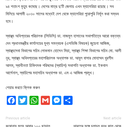
৯৪ শতাংশ মৃত্যু কমেছে। দেশের মাত্র দু’টি জেলায় এখন ম্যালেরিয়া রয়েছে। সব
মিলিয়ে আগামী ২০৩০ সালের মধ্যেই দেশ থেকে ম্যালেরিয়া পুরোপুরি নির্মূল করা সম্ভব
হবে।
স্বাস্থ্য অধিপ্তরের পরিচালক (সিডিসি) ডা. নাজমুল হাসানের সভাপতিত্বে আরো বক্তব্য
দেন প্রধানমন্ত্রীর কার্যালয়ের মুখ্য সমন্বয়ক (এসডিজি বিষয়ক) জুয়েনা আজিজ,
স্বাস্থ্যসেবা বিভাগের সচিব লোকমান হোসেন মিয়া, স্বাস্থ্য শিক্ষা বিভাগের সচিব মো. আলী
নূর, স্বাস্থ্য অধিদপ্তরের মহাপরিচালক অধ্যাপক ডা. আবুল বাসার মোহাম্মদ খুরশীদ
আলম, স্বাধীনতা চিকিৎসক পরিষদের (স্বাচিপ) সভাপতি অধ্যাপক ডা. ইকবাল
আর্সেনাল, স্বাচিপের মহাসচিব অধ্যাপক ডা. এম এ আজিজ প্রমুখ।
শেয়ার করতে ক্লিক করুন
Facebook
Twitter
WhatsApp
Gmail
Messenger
Share
Previous article
Next article
করোনায় মৃত্যু আবার ১০০ ছাড়াল
ভারতের সঙ্গে চলাচল বন্ধ কাল থেকে