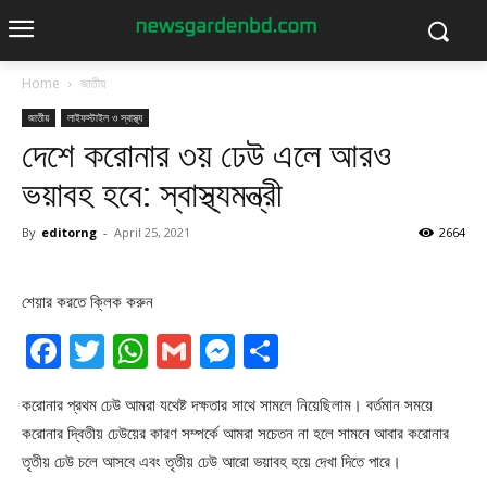
Home
জাতীয়
জাতীয়
লাইফস্টাইল ও স্বাস্থ্য
দেশে করোনার ৩য় ঢেউ এলে আরও
ভয়াবহ হবে: স্বাস্থ্যমন্ত্রী
By
editorng
-
April 25, 2021
2664
শেয়ার করতে ক্লিক করুন
Facebook
Twitter
WhatsApp
Gmail
Messenger
Share
করোনার প্রথম ঢেউ আমরা যথেষ্ট দক্ষতার সাথে সামলে নিয়েছিলাম। বর্তমান সময়ে
করোনার দ্বিতীয় ঢেউয়ের কারণ সম্পর্কে আমরা সচেতন না হলে সামনে আবার করোনার
তৃতীয় ঢেউ চলে আসবে এবং তৃতীয় ঢেউ আরো ভয়াবহ হয়ে দেখা দিতে পারে।