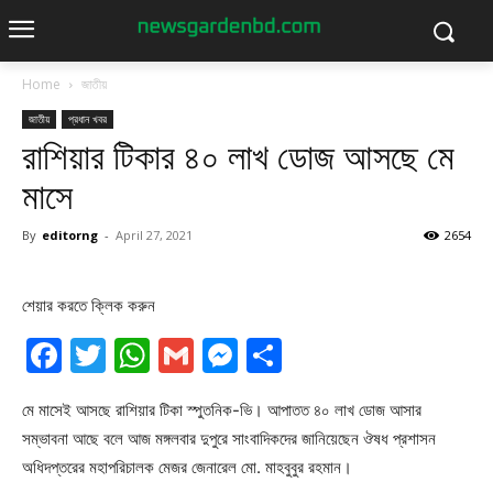
Home
জাতীয়
জাতীয়
প্রধান খবর
রাশিয়ার টিকার ৪০ লাখ ডোজ আসছে মে
মাসে
By
editorng
-
April 27, 2021
2654
শেয়ার করতে ক্লিক করুন
Facebook
Twitter
WhatsApp
Gmail
Messenger
Share
মে মাসেই আসছে রাশিয়ার টিকা স্পুতনিক-ভি। আপাতত ৪০ লাখ ডোজ আসার
সম্ভাবনা আছে বলে আজ মঙ্গলবার দুপুরে সাংবাদিকদের জানিয়েছেন ঔষধ প্রশাসন
অধিদপ্তরের মহাপরিচালক মেজর জেনারেল মো. মাহবুবুর রহমান।