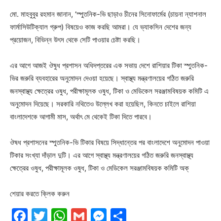
মো. মাহবুবুর রহমান জানান, ‘স্পুতনিক-ভি ছাড়াও চীনের সিনোফার্মের (চায়না ন্যাশনাল
ফার্মাসিউটিক্যাল গ্রুপ) বিষয়েও কাজ করছি আমরা। যে ভ্যাকসিন দেশের জন্য
প্রয়োজন, বিভিন্ন উৎস থেকে সেটি পাওয়ার চেষ্টা করছি।
এর আগে আজই ঔষুধ প্রশাসন অধিদপ্তরের এক সভায় দেশে রাশিয়ার টিকা স্পুতনিক-
ভির জরুরি ব্যবহারের অনুমোদন দেওয়া হয়েছে। স্বাস্থ্য মন্ত্রণালয়ের গঠিত জরুরি
জনস্বাস্থ্য ক্ষেত্রের ওষুধ, পরীক্ষামূলক ওষুধ, টিকা ও মেডিকেল সরঞ্জামবিষয়ক কমিটি এ
অনুমোদন দিয়েছে। সরকারি নথিতেও উল্লেখ করা হয়েছিল, কিনতে চাইলে রাশিয়া
বাংলাদেশকে আগামী মাস, অর্থাৎ মে থেকেই টিকা দিতে পারবে।
ঔষধ প্রশাসনের স্পুতনিক-ভি টিকার বিষয়ে সিদ্ধান্তের পর বাংলাদেশে অনুমোদন পাওয়া
টিকার সংখ্যা দাঁড়াল দুটি। এর আগে স্বাস্থ্য মন্ত্রণালয়ের গঠিত জরুরি জনস্বাস্থ্য
ক্ষেত্রের ওষুধ, পরীক্ষামূলক ওষুধ, টিকা ও মেডিকেল সরঞ্জামবিষয়ক কমিটি অক্
শেয়ার করতে ক্লিক করুন
Facebook
Twitter
WhatsApp
Gmail
Messenger
Share