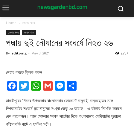
Home
জেলার খবর
জেলার খবর
প্রধান খবর
পদ্মায় দুই নৌযানের সংঘর্ষে নিহত ২৬
By
editorng
-
May 3, 2021
2757
শেয়ার করতে ক্লিক করুন
Facebook
Twitter
WhatsApp
Gmail
Messenger
Share
মাদারীপুরের শিবচর উপজেলায় বাংলাবাজার ফেরিঘাটে বালুবাহী বাল্কহেডের সঙ্গে
স্পিডবোটের সংঘর্ষে মৃত মানুষের সংখ্যা বেড়ে ২৬ হয়েছে। এ ঘটনায় নিখোঁজ আছেন
বেশ কয়েকজন। আজ সোমবার সকাল সাতটার দিকে বাংলাবাজার ফেরিঘাটের পুরোনো
কাঁঠালবাড়ি ঘাটে এ দুর্ঘটনা ঘটে।