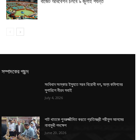
বাজেট অধিবেশন চলবে ৯ জুলাই পর্যন্ত
সম্পাদকের পছন্দ
সংবিধান সংস্কার ইস্যুতে সরব বিরোধী দল, অন্য কমিশনের
সুপারিশে নীরব সবাই
July 4, 2026
পাট খাতকে পুনরুজ্জীবিত করতে প্রতিমন্ত্রী শরীফুল আলমের
নানামুখী পদক্ষেপ
June 20, 2026