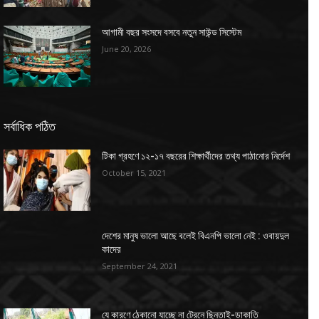
আগামী বছর সংসদে বসবে নতুন সাউন্ড সিস্টেম
June 20, 2026
সর্বাধিক পঠিত
টিকা গ্রহণে ১২-১৭ বছরের শিক্ষার্থীদের তথ্য পাঠানোর নির্দেশ
October 15, 2021
দেশের মানুষ ভালো আছে বলেই বিএনপি ভালো নেই : ওবায়দুল
কাদের
September 24, 2021
যে কারণে ঠেকানো যাচ্ছে না ট্রেনে ছিনতাই-ডাকাতি