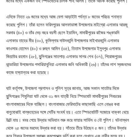
জনের মধ্যে একজন ওই স্পিডবোটের চালক শাহ আলম। তাঁকে আটক করেছে পুলিশ।
এদিকে নিহত ২৬ জনের মধ্যে আজ বেলা আড়াইটা পর্যন্ত ৮ জনের পরিচয় শনাক্ত
করেছে পুলিশ। তাঁরা হলেন ফরিদপুরের আলফাডাঙ্গা উপজেলার মাইগ্রো এলাকার আরজু
সরদার (৪০) ও তাঁর দেড় বছর বয়সী ছেলে ইয়ামিন, মাদারীপুরের রাজৈর শঙ্কারদি
এলাকার তাহের মীর (৩০), কুমিল্লার দাউদকান্দি উপজেলার মাইখারকান্দি এলাকার
কাওসার হোসেন (৪০) ও রুহুল আমিন (৩৫), তিতাস উপজেলার ইসুবপুর এলাকার
জিয়াউর রহমান (২৮), মুন্সিগঞ্জের সাতপাড় এলাকার সাগর শেখ (৩৭), পিরোজপুরের
ভান্ডারিয়া উপজেলার পসারিয়াবুনিয়া এলাকার জনি অধিকারী (২৬)। তাঁদের লাশ স্বজনদের
কাজে হস্তান্তর করা হয়েছে।
ঘাট কর্তৃপক্ষ, উপজেলা প্রশাসন ও পুলিশ সূত্র জানায়, আজ সকাল সাতটার দিকে
মুন্সিগঞ্জের শিমুলিয়া ঘাট থেকে ৩১ জন যাত্রী নিয়ে স্পিডবোট মাদারীপুরের শিবচরের
বাংলাবাজারের দিকে যাচ্ছিল। বাংলাবাজার ফেরিঘাটের কাছাকাছি এলে নোঙর করা
বালুবোঝাই বাল্কহেডের সঙ্গে সেটির সংঘর্ষ হয়। এতে স্পিডবোটটি সজোরে ধাক্কা খেয়ে
উল্টে যায়। খবর পেয়ে উদ্ধার অভিযান শুরু করে ফায়ার সার্ভিস ও নৌ পুলিশ। ঘটনাস্থল
থেকে ২৫ জনের মরদেহ উদ্ধার করা হয়। সাঁতরে তীরে উঠছেন ৫ জন। তাঁদের উদ্ধার
করে শিবচর উপজেলা স্বাস্থ্য কমপ্লেক্সে ভর্তি করা হলে সেখানে এক নারীর মৃত্যু হয়।