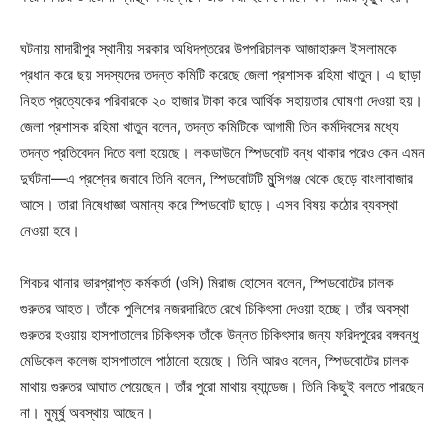
ঘটনায় মাদারীপুর স্থানীয় সরকার অধিদপ্তরের উপপরিচালক আজাহারুল ইসলামকে
প্রধান করে ছয় সদস্যদের তদন্ত কমিটি করেছে জেলা প্রশাসক রহিমা খাতুন। এ ছাড়া
নিহত প্রত্যেকের পরিবারকে ২০ হাজার টাকা করে আর্থিক সহায়তার ঘোষণা দেওয়া হয়।
জেলা প্রশাসক রহিমা খাতুন বলেন, তদন্ত কমিটিকে আগামী তিন কর্মদিবসের মধ্যে
তদন্ত প্রতিবেদন দিতে বলা হয়েছে। লকডাউনে স্পিডবোট বন্ধ থাকার পরেও কেন এমন
দুর্ঘটনা—এ প্রশ্নের জবাবে তিনি বলেন, স্পিডবোটটি মুন্সিগঞ্জ থেকে ছেড়ে বাংলাবাজার
আসে। তারা নিষেধাজ্ঞা অমান্য করে স্পিডবোট ছাড়ে। এসব বিষয় কঠোর ব্যবস্থা
নেওয়া হবে।
শিবচর থানার ভারপ্রাপ্ত কর্মকর্তা (ওসি) মিরাজ হোসেন বলেন, স্পিডবোটের চালক
গুরুতর আহত। তাঁকে পুলিশের নজরদারিতে রেখে চিকিৎসা দেওয়া হচ্ছে। তাঁর অবস্থা
গুরুতর হওয়ায় হাসপাতালের চিকিৎসক তাঁকে উন্নত চিকিৎসার জন্য ফরিদপুরের বঙ্গবন্ধু
মেডিকেল কলেজ হাসপাতালে পাঠানো হয়েছে। তিনি আরও বলেন, স্পিডবোটের চালক
মাথায় গুরুতর আঘাত পেয়েছেন। তাঁর পুরো মাথায় ব্যান্ডেজ। তিনি কিছুই বলতে পারছেন
না। মুমূর্ষু অবস্থায় আছেন।