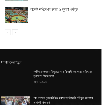
বাজেট অধিবেশন চলবে ৯ জুলাই পর্যন্ত
সম্পাদকের পছন্দ
সংবিধান সংস্কার ইস্যুতে সরব বিরোধী দল, অন্য কমিশনের
সুপারিশে নীরব সবাই
July 4, 2026
পাট খাতকে পুনরুজ্জীবিত করতে প্রতিমন্ত্রী শরীফুল আলমের
নানামুখী পদক্ষেপ