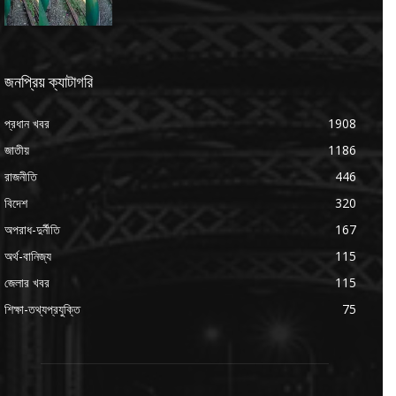
জনপ্রিয় ক্যাটাগরি
প্রধান খবর
1908
জাতীয়
1186
রাজনীতি
446
বিদেশ
320
অপরাধ-দুর্নীতি
167
অর্থ-বানিজ্য
115
জেলার খবর
115
শিক্ষা-তথ্যপ্রযুক্তি
75