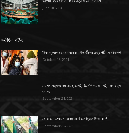
আগামী বছর সংসদে বসবে নতুন সাউন্ড সিস্টেম
June 20, 2026
সর্বাধিক পঠিত
টিকা গ্রহণে ১২-১৭ বছরের শিক্ষার্থীদের তথ্য পাঠানোর নির্দেশ
October 15, 2021
দেশের মানুষ ভালো আছে বলেই বিএনপি ভালো নেই : ওবায়দুল
কাদের
September 24, 2021
যে কারণে ঠেকানো যাচ্ছে না ট্রেনে ছিনতাই-ডাকাতি
September 26, 2021