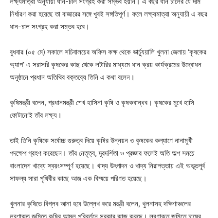
লক্ষ্যমাত্রা অনুযায়ী ধান-চাল সংগ্রহ করা সম্ভব হয়নি। এ বছর ধান চালের যে দাম
নির্ধারণ করা হয়েছে তা বাজারের সঙ্গে খুবই সঙ্গতিপূর্ণ। ফলে লক্ষ্যমাত্রা অনুযায়ী এ বছর
ধান-চাল সংগ্রহ করা সম্ভব হবে।
বুধবার (০৫ মে) সকালে সচিবালয়ের অফিস কক্ষ থেকে ভার্চ্যুয়ালি খুলনা জেলায় ‘কৃষকের
অ্যাপ’ এ সরাসরি কৃষকের কাছ থেকে লটারির মাধ্যমে ধান ক্রয় কার্যক্রমের উদ্বোধন
অনুষ্ঠানে প্রধান অতিথির বক্তব্যে তিনি এ কথা বলেন।
কৃষিমন্ত্রী বলেন, প্রধানমন্ত্রী শেখ হাসিনা কৃষি ও কৃষকবান্ধব। কৃষকের মুখে হাসি
ফোটানোই তাঁর লক্ষ্য।
তাই তিনি কৃষিকে সর্বোচ্চ গুরুত্ব দিয়ে কৃষির উন্নয়ন ও কৃষকের কল্যাণে নানামুখী
পদক্ষেপ গ্রহণ করেছেন। তাঁর নেতৃত্ব, দূরদর্শিতা ও প্রজ্ঞার ফলেই অতি অল্প সময়ে
বাংলাদেশ খাদ্যে স্বয়ংসম্পূর্ণ হয়েছে। খাদ্য উৎপাদন ও খাদ্য নিরাপত্তায় এই অভূতপূর্ব
সাফল্য সারা পৃথিবীর কাছে আজ এক বিস্ময়ে পরিণত হয়েছে।
খুলনার কৃষিতে বিপ্লব আনা হবে উল্লেখ করে মন্ত্রী বলেন, খুলনাসহ দক্ষিণাঞ্চলের
লবণাক্ত জমিতে কৃষির আমূল পরিবর্তনে সরকার কাজ করছে। লবণাক্ত জমিতে চাষের