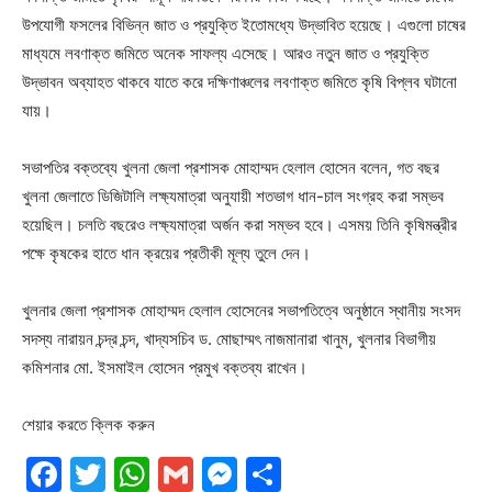
উপযোগী ফসলের বিভিন্ন জাত ও প্রযুক্তি ইতোমধ্যে উদ্ভাবিত হয়েছে। এগুলো চাষের
মাধ্যমে লবণাক্ত জমিতে অনেক সাফল্য এসেছে। আরও নতুন জাত ও প্রযুক্তি
উদ্ভাবন অব্যাহত থাকবে যাতে করে দক্ষিণাঞ্চলের লবণাক্ত জমিতে কৃষি বিপ্লব ঘটানো
যায়।
সভাপতির বক্তব্যে খুলনা জেলা প্রশাসক মোহাম্মদ হেলাল হোসেন বলেন, গত বছর
খুলনা জেলাতে ডিজিটালি লক্ষ্যমাত্রা অনুযায়ী শতভাগ ধান-চাল সংগ্রহ করা সম্ভব
হয়েছিল। চলতি বছরেও লক্ষ্যমাত্রা অর্জন করা সম্ভব হবে। এসময় তিনি কৃষিমন্ত্রীর
পক্ষে কৃষকের হাতে ধান ক্রয়ের প্রতীকী মূল্য তুলে দেন।
খুলনার জেলা প্রশাসক মোহাম্মদ হেলাল হোসেনের সভাপতিত্বে অনুষ্ঠানে স্থানীয় সংসদ
সদস্য নারায়ন চন্দ্র চন্দ, খাদ্যসচিব ড. মোছাম্মৎ নাজমানারা খানুম, খুলনার বিভাগীয়
কমিশনার মো. ইসমাইল হোসেন প্রমুখ বক্তব্য রাখেন।
শেয়ার করতে ক্লিক করুন
Facebook
Twitter
WhatsApp
Gmail
Messenger
Share