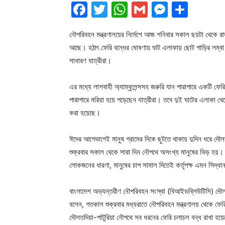
Facebook
Twitter
WhatsApp
Gmail
Messen
Shar
নৌপরিবহন মন্ত্রণালয়ের নির্দেশে আজ শনিবার সকাল ছয়টা থেকে র
আছে। হঠাৎ ফেরি বন্ধের ঘোষণায় ঘাট এলাকায় ছোট গাড়ির লম্বা
সাধারণ যাত্রীরা।
এর মধ্যে লাশবাহী অ্যাম্বুলেন্সসহ জরুরি যান পারাপারে একটি ফেরি
পারাপারে মরিয়া হয়ে পড়েছেন যাত্রীরা। তবে দুই ঘাটের এলাকা থ
করা হয়েছে।
ঈদের আগেভাগেই মানুষ গ্রামের দিকে ছুটতে থাকায় দুদিন ধরে দৌ
শুক্রবার সকাল থেকে সারা দিন নৌপথে অসংখ্য মানুষের ভিড় হয়।
লোকজনের ধারণা, মানুষের চাপ সামাল দিতেই কর্তৃপক্ষ এমন সিদ্ধা
বাংলাদেশ অভ্যন্তরীণ নৌপরিবহন সংস্থা (বিআইডব্লিউটিসি) দৌ
বলেন, গতকাল শুক্রবার মধ্যরাতে নৌপরিবহন মন্ত্রণালয় থেকে ফে
দৌলতদিয়া-পাটুরিয়া নৌপথে সব ধরনের ফেরি চলাচল বন্ধ রাখা হ