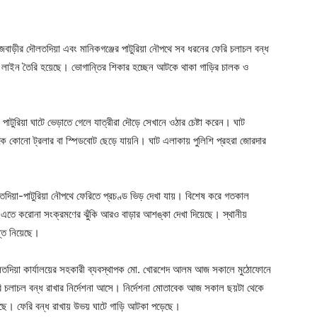
ger
e
াজবাড়ীর দৌলতদিয়া এবং মানিকগঞ্জের পাটুরিয়া নৌপথে সব ধরনের ফেরি চলাচল বন্ধ
 লাইন তৈরি হয়েছে। ভোগান্তির শিকার হচ্ছেন আটকে থাকা গাড়ির চালক ও
 পাটুরিয়া ঘাটে ভেড়াতে গেলে যাত্রীরা দৌড়ে সেখানে ওঠার চেষ্টা করেন। ঘাট
েকে কোনো ট্রলার বা স্পিডবোট ছেড়ে যায়নি। ঘাট এলাকায় পুলিশি প্রহরা জোরদার
লতদিয়া-পাটুরিয়া নৌপথে ফেরিতে প্রচণ্ড ভিড় দেখা যায়। বিশেষ করে গতকাল
 এতে করোনা সংক্রমণের ঝুঁকি আরও বাড়ার আশঙ্কা দেখা দিয়েছে। স্থানীয়
ন্ত নিয়েছে।
লতদিয়া কার্যালয়ের সহকারী ব্যবস্থাপক মো. খোরশেদ আলম আজ সকালে মুঠোফোনে
রি চলাচল বন্ধ রাখার নির্দেশনা আসে। নির্দেশনা মোতাবেক আজ সকাল ছয়টা থেকে
য়েছে। ফেরি বন্ধ রাখায় উভয় ঘাটে গাড়ি আটকা পড়েছে।