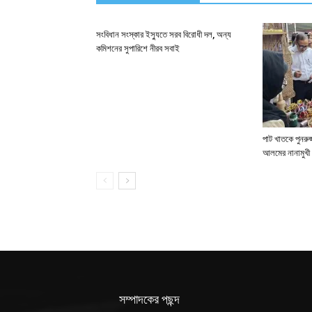
সংবিধান সংস্কার ইস্যুতে সরব বিরোধী দল, অন্য
কমিশনের সুপারিশে নীরব সবাই
পাট খাতকে পুনরুজ্
আলমের নানামুখী 
সম্পাদকের পছন্দ