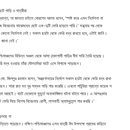
সিদ্ধান্ত, তা জানতে চাইলে খোরশেদ আলম বলেন, ‘স্পষ্ট করে এমন নির্দেশনা না
ষ বিবেচনায় মাঝেমধ্যে ছোট এক-দুটি ফেরি ছাড়তে পারি।’ সন্ধ্যার পর থেকে
‘এমন কোনো নির্দেশনা নেই। সকাল ছয়টা থেকে ফেরি বন্ধ রাখতে হবে, এটাই জানি।
য জানা নেই।’
চিমাঞ্চলের বিভিন্ন অঞ্চল থেকে আসা ঢাকাগামী গাড়ির দীর্ঘ সারি তৈরি হয়েছে।
ি বন্ধ হওয়ায় তাঁরা দৌলতদিয়া ঘাটে এসে বিপাকে পড়েছেন।
. জিল্লুর রহমান বলেন, ‘মন্ত্রণালয়ের নির্দেশে সকাল ছয়টা থেকে ফেরি বন্ধ রাখা
েন। সারা রাত যত দূর সম্ভব গাড়ি পার করেছি। এখনো পাটুরিয়া প্রান্তে কয়েক শ
তো আছেই। ঘাটে যেকোনো মুহূর্তে অনাকাঙ্ক্ষিত ঘটনা ঘটতে পারে। এ আশঙ্কায়
েরি দিয়ে বিশেষ বিবেচনায় রোগী, লাশবাহী অ্যাম্বুলেন্স পার করছি।’
ন্তিতে পড়েছেন। দক্ষিণ-পশ্চিমাঞ্চলের এসব যাত্রী ঈদ উপলক্ষে গ্রামের বাড়িতে