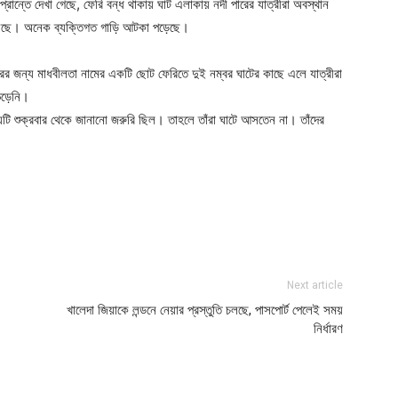
ান্তে দেখা গেছে, ফেরি বন্ধ থাকায় ঘাট এলাকায় নদী পারের যাত্রীরা অবস্থান
হয়েছে। অনেক ব্যক্তিগত গাড়ি আটকা পড়েছে।
রের জন্য মাধবীলতা নামের একটি ছোট ফেরিতে দুই নম্বর ঘাটের কাছে এলে যাত্রীরা
ভেড়েনি।
টি শুক্রবার থেকে জানানো জরুরি ছিল। তাহলে তাঁরা ঘাটে আসতেন না। তাঁদের
ger
e
Next article
খালেদা জিয়াকে লন্ডনে নেয়ার প্রস্তুতি চলছে, পাসপোর্ট পেলেই সময়
নির্ধারণ