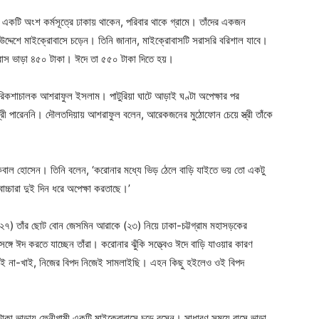
। একটি অংশ কর্মসূত্রে ঢাকায় থাকেন, পরিবার থাকে গ্রামে। তাঁদের একজন
র উদ্দেশে মাইক্রোবাসে চড়েন। তিনি জানান, মাইক্রোবাসটি সরাসরি বরিশাল যাবে।
বাস ভাড়া ৪৫০ টাকা। ঈদে তা ৫৫০ টাকা দিতে হয়।
 রিকশাচালক আশরাফুল ইসলাম। পাটুরিয়া ঘাটে আড়াই ঘণ্টা অপেক্ষার পর
্ত্রী পারেননি। দৌলতদিয়ায় আশরাফুল বলেন, আরেকজনের মুঠোফোন চেয়ে স্ত্রী তাঁকে
ক ইকবাল হোসেন। তিনি বলেন, ‘করোনার মধ্যে ভিড় ঠেলে বাড়ি যাইতে ভয় তো একটু
াচ্চারা দুই দিন ধরে অপেক্ষা করতাছে।’
২৭) তাঁর ছোট বোন জেসমিন আরাকে (২৩) নিয়ে ঢাকা-চট্টগ্রাম মহাসড়কের
গে ঈদ করতে যাচ্ছেন তাঁরা। করোনার ঝুঁকি সত্ত্বেও ঈদে বাড়ি যাওয়ার কারণ
খাই না-খাই, নিজের বিপদ নিজেই সামলাইছি। এহন কিছু হইলেও ওই বিপদ
টাকা ভাড়ায় ফেনীগামী একটি মাইক্রোবাসে চড়ে বসেন। সাধারণ সময়ে বাসে ভাড়া