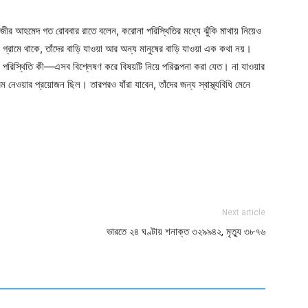
ে-নজীর আহমেদ গত রোববার রাতে বলেন, করোনা পরিস্থিতির মধ্যে ঝুঁকি মাথায় নিয়েও
ন গ্রামে থাকে, তাঁদের বাড়ি যাওয়া আর অন্য মানুষের বাড়ি যাওয়া এক কথা নয়।
িক পরিস্থিতি কী—এসব বিশ্লেষণ করে বিষয়টি নিয়ে পরিকল্পনা করা যেত। না যাওয়ার
রম নেওয়ার প্রয়োজন ছিল। তারপরও যাঁরা যাবেন, তাঁদের জন্য স্বাস্থ্যবিধি মেনে
ger
e
Next article
ভারতে ২৪ ঘণ্টায় শনাক্ত ৩২৯৯৪২, মৃত্যু ৩৮৭৬