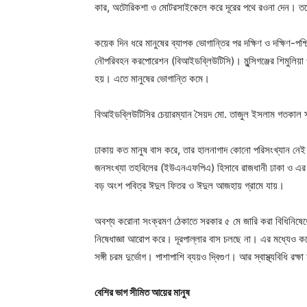
কার, অটোরিকশা ও মোটরসাইকেলে করে দূরের পথে রওনা দেন। তব
কয়েক দিন ধরে মানুষের ব্যাপক ভোগান্তির পর দক্ষিণ ও দক্ষিণ-পশ্
নৌপরিবহন করপোরেশন (বিআইডব্লিউটিসি)। মুন্সিগঞ্জের শিমুলিয়া ও 
হয়। এতে মানুষের ভোগান্তি কমে।
বিআইডব্লিউটিসির চেয়ারম্যান সৈয়দ মো. তাজুল ইসলাম গতকাল সন্ধ
ঢাকায় কত মানুষ বাস করে, তার হালনাগাদ কোনো পরিসংখ্যান নেই
জনসংখ্যা তহবিলের (ইউএনএফপিএ) হিসাবে রাজধানী ঢাকা ও এর
বড় অংশ পবিত্র ঈদুল ফিতর ও ঈদুল আজহায় গ্রামে যায়।
অবশ্য করোনা সংক্রমণ ঠেকাতে সরকার ৫ মে জারি করা বিধিনিষেধের 
নিষেধাজ্ঞা আরোপ করে। দূরপাল্লার বাস চলছে না। এর মধ্যেও কয়েক
সঙ্গী চরম দুর্ভোগ। পাশাপাশি ব্যয়ও দ্বিগুণ। আর স্বাস্থ্যবিধি রক্ষা
বেশির ভাগ সীমিত আয়ের মানুষ