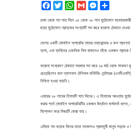
Facebook
Twitter
WhatsApp
Gmail
Messen
Shar
ঢাকা থেকে গত সাত দিনে ২৫ থেকে ২৮ লাখ মুঠোফোন ব্যবহারকারী
ছাড়া মুঠোফোন গ্রাহকের সংখ্যাটি গত বছর করোনা ঠেকাতে দেওয়
দেশের একটি মোবাইল অপারেটর তাদের তথ্যভান্ডার ও কল প্রবণতা
হলো, এক ব্যক্তির একাধিক সিম থাকলেও তাঁকে একজন গ্রাহক 
করোনা সংক্রমণ ঠেকাতে সরকার গত বছর ২৬ মার্চ থেকে সাধারণ ছু
ছেড়েছিলেন বলে ন্যাশনাল টেলিকম মনিটরিং সেন্টারের (এনটিএমসি)
নিশ্চিত হওয়া যায়নি।
এবারের ২৮ লাখের হিসাবটি সাত দিনের। এ হিসাবের আওতায় মুঠো
করার শর্তে মোবাইল অপারেটরটির একজন ঊর্ধ্বতন কর্মকর্তা বলেন
বিশ্লেষণ করে বিষয়টি বোঝা যায়।
এদিকে গত কয়েক দিনের মতো গতকালও গ্রামমুখী মানুষ সড়কে ও ঘা