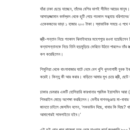
যাঁরা ঢাকা ছেড়ে যাচ্ছেন, তাঁদের বেশির ভাগই সীমিত আয়ের মানুষ
আসাদুজ্জামান কর্মস্থল থেকে ছুটি পেয়ে গতকাল সন্ধ্যায় বরিশালে
একেকজনের ভাড়া ১ হাজার ২০০ টাকা। স্বাভাবিক সময়ে এ পথে 
স্ত্রী-সন্তান নিয়ে গতকাল ঝিনাইদহের মহেশপুরে রওনা হয়েছিলেন
কন্যাসন্তানকে নিয়ে তিনি হুড়মুড়িয়ে ফেরিতে উঠতে পারলেও তাঁর স
কল করেছিলেন।
শিমুলিয়া থেকে বাংলাবাজার ঘাটে নেমে বেশ খুশি খুলনাগামী যুব
করেই। কিন্তু কী আর করার। বাড়িতে আমার মুখ চেয়ে স্ত্রী, ছোট ব
ঢাকার ডেমরার একটি হোসিয়ারি কারখানার শ্রমিক ইয়াসমিন আরা (
শিমরাইল মোড়ে অপেক্ষা করছিলেন। ফেনীর দাগনভূঞায় মা-বাবার সঙ্
জানতে চাইলে জেসমিন বলেন, ‘লকডাউন দিছে, খাবার কি দিছে? 
আমাগোরই সামলাইতে হইব।’
এই দুই বোন পথে ঝামেলা হলে নেমে যাওয়ার শর্তে জনপ্রতি ৮০০ 