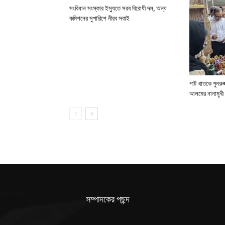
সংবিধান সংস্কার ইস্যুতে সরব বিরোধী দল, অন্য
কমিশনের সুপারিশে নীরব সবাই
পাট খাতকে পুনরুজ্
আলমের নানামুখী 
সম্পাদকের পছন্দ