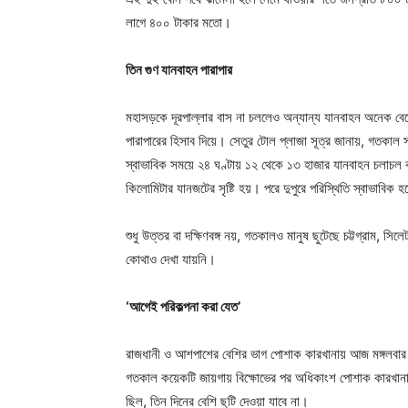
লাগে ৪০০ টাকার মতো।
তিন গুণ যানবাহন পারাপার
মহাসড়কে দূরপাল্লার বাস না চললেও অন্যান্য যানবাহন অনেক বেড়ে
পারাপারের হিসাব দিয়ে। সেতুর টোল প্লাজা সূত্র জানায়, গতকাল 
স্বাভাবিক সময়ে ২৪ ঘণ্টায় ১২ থেকে ১৩ হাজার যানবাহন চলাচল
কিলোমিটার যানজটের সৃষ্টি হয়। পরে দুপুরে পরিস্থিতি স্বাভাবিক
শুধু উত্তর বা দক্ষিণবঙ্গ নয়, গতকালও মানুষ ছুটেছে চট্টগ্রাম, সিলেট
কোথাও দেখা যায়নি।
‘আগেই পরিকল্পনা করা যেত’
রাজধানী ও আশপাশের বেশির ভাগ পোশাক কারখানায় আজ মঙ্গলবার
গতকাল কয়েকটি জায়গায় বিক্ষোভের পর অধিকাংশ পোশাক কারখানাই 
ছিল, তিন দিনের বেশি ছুটি দেওয়া যাবে না।