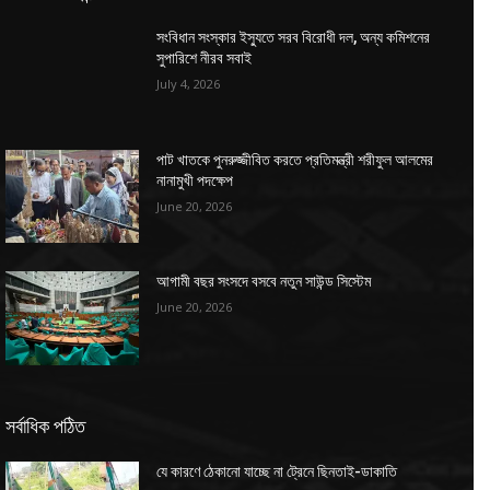
সংবিধান সংস্কার ইস্যুতে সরব বিরোধী দল, অন্য কমিশনের
সুপারিশে নীরব সবাই
July 4, 2026
পাট খাতকে পুনরুজ্জীবিত করতে প্রতিমন্ত্রী শরীফুল আলমের
নানামুখী পদক্ষেপ
June 20, 2026
আগামী বছর সংসদে বসবে নতুন সাউন্ড সিস্টেম
June 20, 2026
সর্বাধিক পঠিত
যে কারণে ঠেকানো যাচ্ছে না ট্রেনে ছিনতাই-ডাকাতি