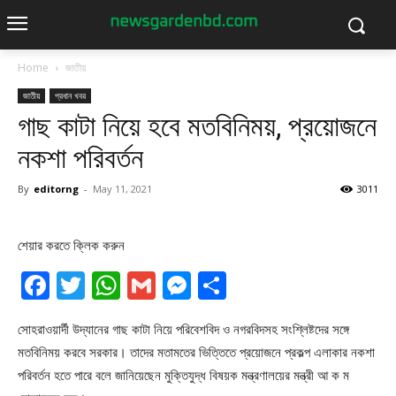
Home
জাতীয়
জাতীয়
প্রধান খবর
গাছ কাটা নিয়ে হবে মতবিনিময়, প্রয়োজনে
নকশা পরিবর্তন
By
editorng
-
May 11, 2021
3011
শেয়ার করতে ক্লিক করুন
Facebook
Twitter
WhatsApp
Gmail
Messenger
Share
সোহরাওয়ার্দী উদ্যানের গাছ কাটা নিয়ে পরিবেশবিদ ও নগরবিদসহ সংশ্লিষ্টদের সঙ্গে
মতবিনিময় করবে সরকার। তাদের মতামতের ভিত্তিতে প্রয়োজনে প্রকল্প এলাকার নকশা
পরিবর্তন হতে পারে বলে জানিয়েছেন মুক্তিযুদ্ধ বিষয়ক মন্ত্রণালয়ের মন্ত্রী আ ক ম