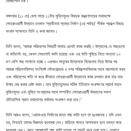
মোজাম্মেল হক।
মঙ্গলবার (১১ মে) বেলা সাড়ে ১১টায় মুক্তিযুদ্ধ বিষয়ক মন্ত্রণালয়ের সভাকক্ষে
সোহরাওয়ার্দী উদ্যানে চলমান ‘স্বাধীনতা স্তম্ভ নির্মাণ (৩য় পর্যায়)’ শীর্ষক প্রকল্প বিষয়ে
সংবাদ সম্মেলনে তিনি এ কথা জানান।
তিনি বলেন, ‘আমরা পরিবেশের বিষয়টি মাথায় রেখেই কাজ করছি। উদ্যানের যে গাছগুলাে
না কাটলেই নয়, কেবল সেগুলােই কাটা হয়েছে এবং এর ক্ষতি পুষিয়ে নিতে অন্তত ১০
গুণ বেশি গাছ লাগানাে হচ্ছে। এরপরও মানুষের উদ্বেগকে বিবেচনায় নিয়ে ঈদের পর
আমরা পরিবেশবিদসহ সংশ্লিষ্ট স্টেকহােল্ডার ও নগর পরিকল্পনাবিদদের সাথে আলােচনা করব
এবং পরিবেশের ক্ষতি না করে কীভাবে সােহরাওয়ার্দী উদ্যানের কাজ চলমান রাখা যায় তার
উপায় বের করার চেষ্টা করব। তবে মুক্তিযুদ্ধের সঠিক ইতিহাস সংরক্ষণের স্বার্থে মহান
মুক্তিযুদ্ধ এবং মুক্তি সংগ্রামের সাথে সম্পর্কিত সােহরাওয়ার্দী উদ্যানের সকল
ঐতিহাসিক স্থান যথাযােগ্য মর্যাদায় সংরক্ষণ করা হবে।’
তিনি আরও বলেন, ‘ওয়াকওয়ে নির্মাণের জন্য গাছ কাটা হলে তা দুঃখজনক। যদি এমন
হয়, নিশ্চয়ই তাদের বিরুদ্ধে ব্যবস্থা নেব। দায়িত্ব পালনে অসাবধান হলে তদন্ত করে
ব্যবস্থা নেব। কোন প্রেক্ষাপটে গাছ কাটা হয়েছে তা যাচাই করে দেখা হবে। সেখানে