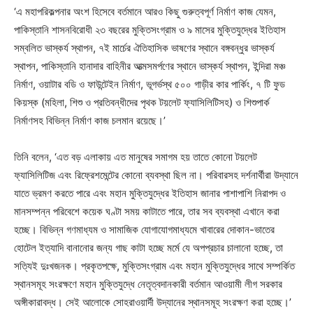
‘এ মহাপরিকল্পনার অংশ হিসেবে বর্তমানে আরও কিছু গুরুত্বপূর্ণ নির্মাণ কাজ যেমন,
পাকিস্তানি শাসনবিরােধী ২৩ বছরের মুক্তিসংগ্রাম ও ৯ মাসের মুক্তিযুদ্ধের ইতিহাস
সম্বলিত ভাস্কর্য স্থাপন, ৭ই মার্চের ঐতিহাসিক ভাষণের স্থানে বঙ্গবন্ধুর ভাস্কর্য
স্থাপন, পাকিস্তানি হানাদার বাহিনীর আত্মসমর্পণের স্থানে ভাস্কর্য স্থাপন, ইন্দিরা মঞ্চ
নির্মাণ, ওয়াটার বডি ও ফাউন্টেইন নির্মাণ, ভূগর্ভস্থ ৫০০ গাড়ীর কার পার্কিং, ৭ টি ফুড
কিয়স্ক (মহিলা, শিশু ও প্রতিবন্ধীদের পৃথক টয়লেট ফ্যাসিলিটিসহ) ও শিশুপার্ক
নির্মাণসহ বিভিন্ন নির্মাণ কাজ চলমান রয়েছে।’
তিনি বলেন, ‘এত বড় এলাকায় এত মানুষের সমাগম হয় তাতে কোনো টয়লেট
ফ্যাসিলিটিজ এবং রিফ্রেশমেন্টের কোনো ব্যবস্থা ছিল না। পরিবারসহ দর্শনার্থীরা উদ্যানে
যাতে ভ্রমণ করতে পারে এবং মহান মুক্তিযুদ্ধের ইতিহাস জানার পাশাপাশি নিরাপদ ও
মানসম্পন্ন পরিবেশে কয়েক ঘণ্টা সময় কাটাতে পারে, তার সব ব্যবস্থা এখানে করা
হচ্ছে। বিভিন্ন গণমাধ্যম ও সামাজিক যােগাযােগমাধ্যমে খাবারের দোকান-ভাতের
হােটেল ইত্যাদি বানানাের জন্য গাছ কাটা হচ্ছে মর্মে যে অপপ্রচার চালানাে হচ্ছে, তা
সত্যিই দুঃখজনক। প্রকৃতপক্ষে, মুক্তিসংগ্রাম এবং মহান মুক্তিযুদ্ধের সাথে সম্পর্কিত
স্থানসমূহ সংরক্ষণে মহান মুক্তিযুদ্ধে নেতৃত্বদানকারী বর্তমান আওয়ামী লীগ সরকার
অঙ্গীকারাবদ্ধ। সেই আলােকে সােহরাওয়ার্দী উদ্যানের স্থানসমূহ সংরক্ষণ করা হচ্ছে।’