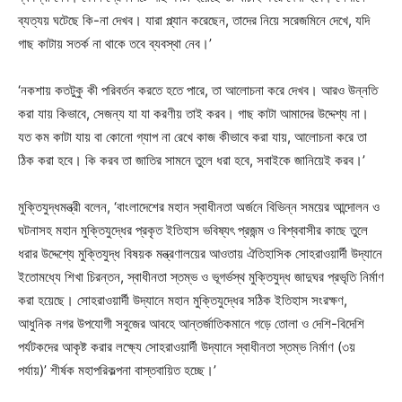
ব্যত্যয় ঘটেছে কি-না দেখব। যারা প্ল্যান করেছেন, তাদের নিয়ে সরেজমিনে দেখে, যদি
গাছ কাটায় সতর্ক না থাকে তবে ব্যবস্থা নেব।’
‘নকশায় কতটুকু কী পরিবর্তন করতে হতে পারে, তা আলোচনা করে দেখব। আরও উন্নতি
করা যায় কিভাবে, সেজন্য যা যা করণীয় তাই করব। গাছ কাটা আমাদের উদ্দেশ্য না।
যত কম কাটা যায় বা কোনো গ্যাপ না রেখে কাজ কীভাবে করা যায়, আলোচনা করে তা
ঠিক করা হবে। কি করব তা জাতির সামনে তুলে ধরা হবে, সবাইকে জানিয়েই করব।’
মুক্তিযুদ্ধমন্ত্রী বলেন, ‘বাংলাদেশের মহান স্বাধীনতা অর্জনে বিভিন্ন সময়ের আন্দোলন ও
ঘটনাসহ মহান মুক্তিযুদ্ধের প্রকৃত ইতিহাস ভবিষ্যৎ প্রজন্ম ও বিশ্ববাসীর কাছে তুলে
ধরার উদ্দেশ্যে মুক্তিযুদ্ধ বিষয়ক মন্ত্রণালয়ের আওতায় ঐতিহাসিক সােহরাওয়ার্দী উদ্যানে
ইতােমধ্যে শিখা চিরন্তন, স্বাধীনতা স্তম্ভ ও ভূগর্ভস্থ মুক্তিযুদ্ধ জাদুঘর প্রভৃতি নির্মাণ
করা হয়েছে। সােহরাওয়ার্দী উদ্যানে মহান মুক্তিযুদ্ধের সঠিক ইতিহাস সংরক্ষণ,
আধুনিক নগর উপযােগী সবুজের আবহে আন্তর্জাতিকমানে গড়ে তােলা ও দেশি-বিদেশি
পর্যটকদের আকৃষ্ট করার লক্ষ্যে সােহরাওয়ার্দী উদ্যানে স্বাধীনতা স্তম্ভ নির্মাণ (৩য়
পর্যায়)’ শীর্ষক মহাপরিকল্পনা বাস্তবায়িত হচ্ছে।’