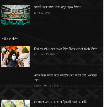
আগামী বছর সংসদে বসবে নতুন সাউন্ড সিস্টেম
June 20, 2026
সর্বাধিক পঠিত
টিকা গ্রহণে ১২-১৭ বছরের শিক্ষার্থীদের তথ্য পাঠানোর নির্দেশ
October 15, 2021
দেশের মানুষ ভালো আছে বলেই বিএনপি ভালো নেই : ওবায়দুল
কাদের
September 24, 2021
যে কারণে ঠেকানো যাচ্ছে না ট্রেনে ছিনতাই-ডাকাতি