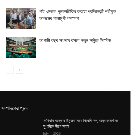
পাট খাতকে পুনরুজ্জীবিত করতে প্রতিমন্ত্রী শরীফুল
আলমের নানামুখী পদক্ষেপ
আগামী বছর সংসদে বসবে নতুন সাউন্ড সিস্টেম
সম্পাদকের পছন্দ
সংবিধান সংস্কার ইস্যুতে সরব বিরোধী দল, অন্য কমিশনের
সুপারিশে নীরব সবাই
July 4, 2026