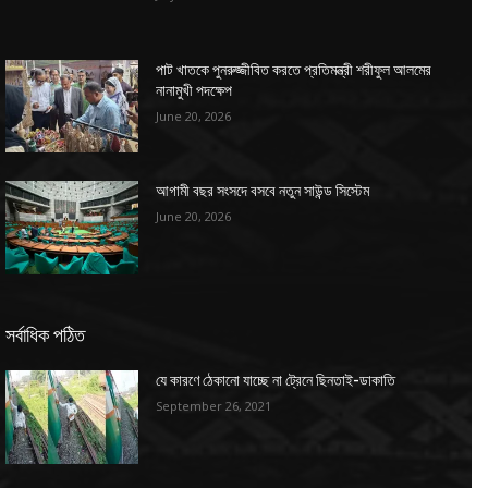
পাট খাতকে পুনরুজ্জীবিত করতে প্রতিমন্ত্রী শরীফুল আলমের
নানামুখী পদক্ষেপ
June 20, 2026
আগামী বছর সংসদে বসবে নতুন সাউন্ড সিস্টেম
June 20, 2026
সর্বাধিক পঠিত
যে কারণে ঠেকানো যাচ্ছে না ট্রেনে ছিনতাই-ডাকাতি
September 26, 2021