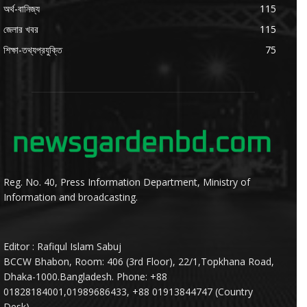
অর্থ-বানিজ্য
115
জেলার খবর
115
শিক্ষা-তথ্যপ্রযুক্তি
75
Reg. No. 40, Press Information Department, Ministry of
Information and broadcasting.
Editor : Rafiqul Islam Sabuj
BCCW Bhabon, Room: 406 (3rd Floor), 22/1,Topkhana Road,
Dhaka-1000.Bangladesh. Phone: +88
01828184001,01989686433, +88 01913844747 (Country
Desk).