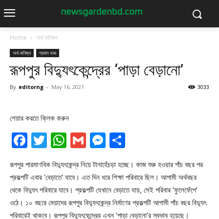
Home
অর্থ-বানিজ্য
অর্থ-বানিজ্য
প্রধান খবর
রূপপুর বিদ্যুৎকেন্দ্রের ‘পাড়া বেড়ানো’
By
editorng
-
May 16, 2021
3033
শেয়ার করতে ক্লিক করুন
Facebook
Twitter
WhatsApp
Gmail
Messenger
Share
রূপপুর পারমাণবিক বিদ্যুৎকেন্দ্র নিয়ে টানাহেঁচড়া হচ্ছে। কাজ শুরু হওয়ার পাঁচ বছর পর
প্রকল্পটি এবার ‘বেড়াতে’ যাবে। এত দিন ধরে শিক্ষা পরিবারে ছিল। আগামী অর্থবছর
থেকে বিদ্যুৎ পরিবারে যাবে। প্রকল্পটি যেখানে বেড়াতে যায়, সেই পরিবার ‘ফুলেফেঁপে’
ওঠে। ১০ বছরে মেয়াদের রূপপুর বিদ্যুৎকেন্দ্র নির্মাণের প্রকল্পটি আগামী পাঁচ বছর বিদ্যুৎ
পরিবারেই থাকবে। রূপপুর বিদ্যুৎকেন্দ্রের এখন ‘পাড়া বেড়ানো’র স্বভাব হয়েছে।