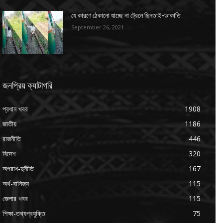
যে কারণে ঠেকানো যাচ্ছে না ট্রেনে ছিনতাই-ডাকাতি
September 26, 2021
জনপ্রিয় ক্যাটাগরি
প্রধান খবর
1908
জাতীয়
1186
রাজনীতি
446
বিদেশ
320
অপরাধ-দুর্নীতি
167
অর্থ-বানিজ্য
115
জেলার খবর
115
শিক্ষা-তথ্যপ্রযুক্তি
75