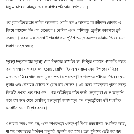
রিমান্ড আবেদন নামঞ্জুর করে কারাগারে পাঠানোর নির্দেশ দেন।
গত বৃহস্পতিবার তার জামিন আবেদনের শুনানি হলেও আদালত আগামীকাল রোববার এ
বিষয়ে আদেশের দিন ধার্য রেখেছেন। রোজিনা এখন কাশিমপুর কেন্দ্রীয় কারাগারে বন্দি
রয়েছেন। শুরুর দিকে মামলাটি শাহবাগ থানা পুলিশ তদন্ত করলেও বর্তমানে ডিবির রমনা
বিভাগ তদন্ত করছে।
স্বাস্থ্য মন্ত্রণালয়ের স্বাস্থ্য সেবা বিভাগের উপসচিব ডা. শিব্বির আহমেদ ওসমানীর দায়ের
করা মামলার এজাহারে বলা হয়েছে, রোজিনা ইসলাম স্বাস্থ্য সেবা বিভাগের সচিবের
একান্ত সচিবের খালি কক্ষে ঢুকে দাপতরিক গুরুত্বপূর্ণ কাগজপত্র শরীরের বিভিন্ন স্থানে
লুকান এবং মোবাইল ফোনের মাধ্যমে ছবি তোলেন। ওই সময়ে দায়িত্বরত পুলিশ সদস্য
বিষয়টি দেখতে পেয়ে বাধা দেন। পরে অতিরিক্ত সচিব কাজী জেবুন্নেছা বেগম তল্লাশি
করে তার কাছ থেকে বেশকিছু গুরুত্বপূর্ণ কাগজপত্র এবং ডকুমেন্টেসের ছবি সংবলিত
মোবাইল ফোন উদ্ধার করেন।
এজাহারে আরও বলা হয়, এসব কাগজপত্র গুরুত্বপূর্ণ বিধায় মন্ত্রণালয়ে সংরক্ষিত আছে,
যা পরে আদালতের নির্দেশনা অনুযায়ী প্রদর্শন করা হবে। তবে পুলিশের তৈরি করা জব্দ