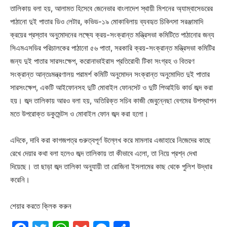
তালিকায় বলা হয়, আলামত হিসেবে জেনেভার বাংলাদেশ স্থায়ী মিশনের অ্যাম্বাসেডরের
পাঠানো দুই পাতার ডিও লেটার, কভিড-১৯ মোকাবিলায় ব্যবহৃত চিকিৎসা সরঞ্জামাদি
ক্রয়ের প্রস্তাব অনুমোদনের লক্ষ্যে ক্রয়-সংক্রান্ত মন্ত্রিসভা কমিটিতে পাঠানোর জন্য
সিএমএসডির পরিচালকের পাঠানো ৫৬ পাতা, সরকারি ক্রয়-সংক্রান্ত মন্ত্রিসভা কমিটির
জন্য দুই পাতার সারসংক্ষেপ, করোনাভাইরাস প্রতিরোধী টিকা সংগ্রহ ও বিতরণ
সংক্রান্ত আন্তঃমন্ত্রণালয় পরামর্শ কমিটি অনুমোদন সংক্রান্ত অনুমোদিত দুই পাতার
সারসংক্ষেপ, একটি আইফোনসহ দুটি মোবাইল ফোনসেট ও দুটি পিআইডি কার্ড জব্দ করা
হয়। জব্দ তালিকায় আরও বলা হয়, অতিরিক্ত সচিব কাজী জেবুন্নেছা বেগমের উপস্থাপন
মতে উপরোক্ত ডকুমেন্টস ও মোবাইল ফোন জব্দ করা হলো।
এদিকে, দাবি করা কাগজপত্র গুরুত্বপূর্ণ উল্লেখ করে মামলার এজাহারে নিজেদের কাছে
রেখে দেয়ার কথা বলা হলেও জব্দ তালিকায় তা কীভাবে এলো, তা নিয়ে প্রশ্ন দেখা
দিয়েছে। তা ছাড়া জব্দ তালিকা অনুযায়ী তা রোজিনা ইসলামের কাছ থেকে পুলিশ উদ্ধার
করেনি।
শেয়ার করতে ক্লিক করুন