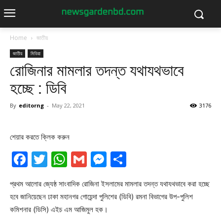
Home
জাতীয়
জাতীয়
মিডিয়া
রোজিনার মামলার তদন্ত যথাযথভাবে
হচ্ছে : ডিবি
By
editorng
-
May 22, 2021
3176
শেয়ার করতে ক্লিক করুন
Facebook
Twitter
WhatsApp
Gmail
Messenger
Share
প্রথম আলোর জ্যেষ্ঠ সাংবাদিক রোজিনা ইসলামের মামলার তদন্ত যথাযথভাবে করা হচ্ছে
হবে জানিয়েছেন ঢাকা মহানগর গোয়েন্দা পুলিশের (ডিবি) রমনা বিভাগের উপ-পুলিশ
কমিশনার (ডিসি) এইচ এম আজিমুল হক।