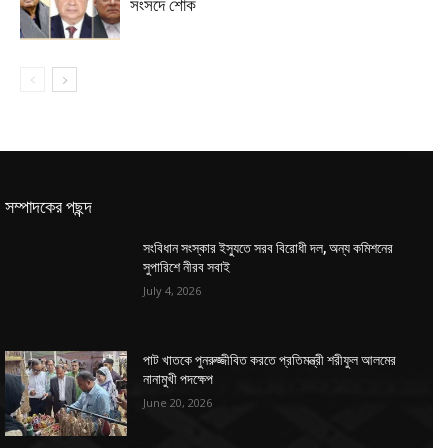
সংসদে শোক
সম্পাদকের পছন্দ
সংবিধান সংস্কার ইস্যুতে সরব বিরোধী দল, অন্য কমিশনের
সুপারিশে নীরব সবাই
July 4, 2026
পাট খাতকে পুনরুজ্জীবিত করতে প্রতিমন্ত্রী শরীফুল আলমের
নানামুখী পদক্ষেপ
June 20, 2026