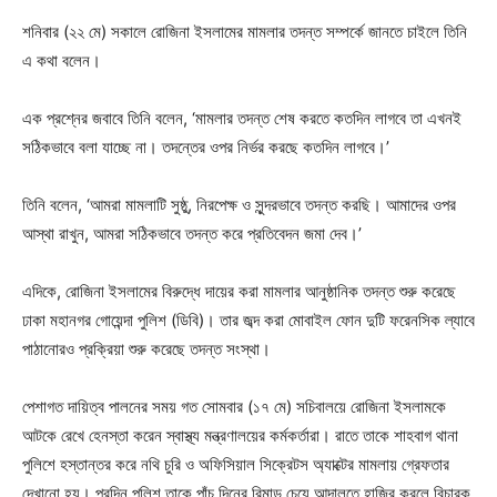
শনিবার (২২ মে) সকালে রোজিনা ইসলামের মামলার তদন্ত সম্পর্কে জানতে চাইলে তিনি
এ কথা বলেন।
এক প্রশ্নের জবাবে তিনি বলেন, ‘মামলার তদন্ত শেষ করতে কতদিন লাগবে তা এখনই
সঠিকভাবে বলা যাচ্ছে না। তদন্তের ওপর নির্ভর করছে কতদিন লাগবে।’
তিনি বলেন, ‘আমরা মামলাটি সুষ্ঠু, নিরপেক্ষ ও সুন্দরভাবে তদন্ত করছি। আমাদের ওপর
আস্থা রাখুন, আমরা সঠিকভাবে তদন্ত করে প্রতিবেদন জমা দেব।’
এদিকে, রোজিনা ইসলামের বিরুদ্ধে দায়ের করা মামলার আনুষ্ঠানিক তদন্ত শুরু করেছে
ঢাকা মহানগর গোয়েন্দা পুলিশ (ডিবি)। তার জব্দ করা মোবাইল ফোন দুটি ফরেনসিক ল্যাবে
পাঠানোরও প্রক্রিয়া শুরু করেছে তদন্ত সংস্থা।
পেশাগত দায়িত্ব পালনের সময় গত সোমবার (১৭ মে) সচিবালয়ে রোজিনা ইসলামকে
আটকে রেখে হেনস্তা করেন স্বাস্থ্য মন্ত্রণালয়ের কর্মকর্তারা। রাতে তাকে শাহবাগ থানা
পুলিশে হস্তান্তর করে নথি চুরি ও অফিসিয়াল সিক্রেটস অ্যাক্টের মামলায় গ্রেফতার
দেখানো হয়। পরদিন পুলিশ তাকে পাঁচ দিনের রিমান্ড চেয়ে আদালতে হাজির করলে বিচারক