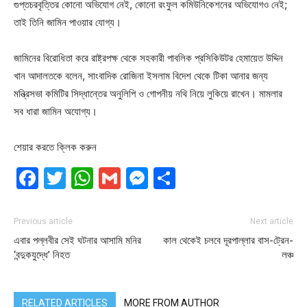
গুপ্তচরবৃত্তির কোনো অভিযোগ নেই, কোনো রংফুল কমিউনিকেশনের অভিযোগও নেই;
তাই তিনি জামিন পাওয়ার যোগ্য।
জামিনের বিরোধিতা করে রাষ্ট্রপক্ষ থেকে সহকারী পাবলিক প্রসিকিউটর হেমায়েত উদ্দিন
খান আদালতকে বলেন, সাংবাদিক রোজিনা ইসলাম বিদেশ থেকে টিকা আনার জন্য
মন্ত্রিসভা কমিটির সিদ্ধান্তের অনুলিপি ও গোপনীয় নথি নিয়ে লুকিয়ে রাখেন। মামলার
সব ধারা জামিন অযোগ্য।
শেয়ার করতে ক্লিক করুন
Facebook
Twitter
WhatsApp
Gmail
Messenger
Share
Previous article
Next article
এবার পল্লবীর সেই ঘটনার আসামি মনির
কাল থেকেই চলবে দূরপাল্লার বাস-ট্রেন-
‘বন্দুকযুদ্ধে’ নিহত
লঞ্চ
RELATED ARTICLES
MORE FROM AUTHOR