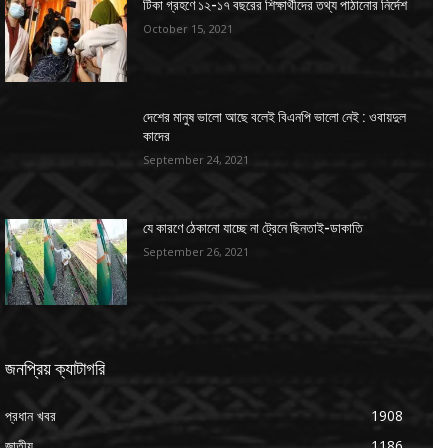
টিকা গ্রহণে ১২-১৭ বছরের শিক্ষার্থীদের তথ্য পাঠানোর নির্দেশ
October 15, 2021
দেশের মানুষ ভালো আছে বলেই বিএনপি ভালো নেই : ওবায়দুল
কাদের
September 24, 2021
যে কারণে ঠেকানো যাচ্ছে না ট্রেনে ছিনতাই-ডাকাতি
September 26, 2021
জনপ্রিয় ক্যাটাগরি
প্রধান খবর
1908
জাতীয়
1186