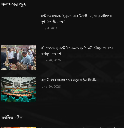
সম্পাদকের পছন্দ
সংবিধান সংস্কার ইস্যুতে সরব বিরোধী দল, অন্য কমিশনের
সুপারিশে নীরব সবাই
July 4, 2026
পাট খাতকে পুনরুজ্জীবিত করতে প্রতিমন্ত্রী শরীফুল আলমের
নানামুখী পদক্ষেপ
June 20, 2026
আগামী বছর সংসদে বসবে নতুন সাউন্ড সিস্টেম
June 20, 2026
সর্বাধিক পঠিত