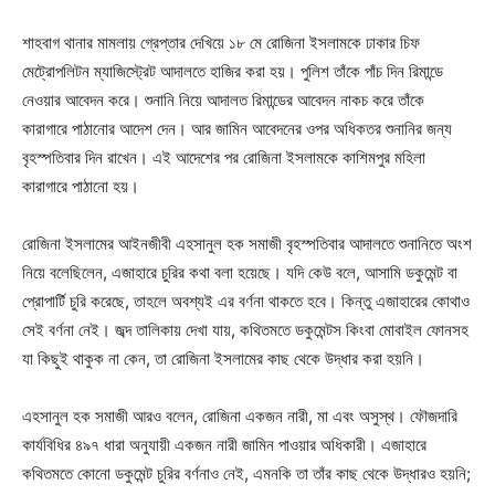
শাহবাগ থানার মামলায় গ্রেপ্তার দেখিয়ে ১৮ মে রোজিনা ইসলামকে ঢাকার চিফ
মেট্রোপলিটন ম্যাজিস্ট্রেট আদালতে হাজির করা হয়। পুলিশ তাঁকে পাঁচ দিন রিমান্ডে
নেওয়ার আবেদন করে। শুনানি নিয়ে আদালত রিমান্ডের আবেদন নাকচ করে তাঁকে
কারাগারে পাঠানোর আদেশ দেন। আর জামিন আবেদনের ওপর অধিকতর শুনানির জন্য
বৃহস্পতিবার দিন রাখেন। এই আদেশের পর রোজিনা ইসলামকে কাশিমপুর মহিলা
কারাগারে পাঠানো হয়।
রোজিনা ইসলামের আইনজীবী এহসানুল হক সমাজী বৃহস্পতিবার আদালতে শুনানিতে অংশ
নিয়ে বলেছিলেন, এজাহারে চুরির কথা বলা হয়েছে। যদি কেউ বলে, আসামি ডকুমেন্ট বা
প্রোপার্টি চুরি করেছে, তাহলে অবশ্যই এর বর্ণনা থাকতে হবে। কিন্তু এজাহারের কোথাও
সেই বর্ণনা নেই। জব্দ তালিকায় দেখা যায়, কথিতমতে ডকুমেন্টস কিংবা মোবাইল ফোনসহ
যা কিছুই থাকুক না কেন, তা রোজিনা ইসলামের কাছ থেকে উদ্ধার করা হয়নি।
এহসানুল হক সমাজী আরও বলেন, রোজিনা একজন নারী, মা এবং অসুস্থ। ফৌজদারি
কার্যবিধির ৪৯৭ ধারা অনুযায়ী একজন নারী জামিন পাওয়ার অধিকারী। এজাহারে
কথিতমতে কোনো ডকুমেন্ট চুরির বর্ণনাও নেই, এমনকি তা তাঁর কাছ থেকে উদ্ধারও হয়নি;