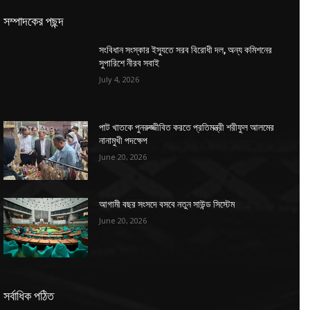
সম্পাদকের পছন্দ
সংবিধান সংস্কার ইস্যুতে সরব বিরোধী দল, অন্য কমিশনের
সুপারিশে নীরব সবাই
July 4, 2026
পাট খাতকে পুনরুজ্জীবিত করতে প্রতিমন্ত্রী শরীফুল আলমের
নানামুখী পদক্ষেপ
June 20, 2026
আগামী বছর সংসদে বসবে নতুন সাউন্ড সিস্টেম
June 20, 2026
সর্বাধিক পঠিত