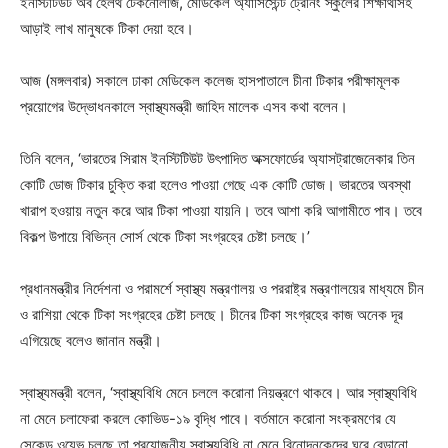
ইনস্টিটিউট অব হেলথ টেকনোলজি, মেডিকেল অ্যাসিস্টেন্ট ট্রেনিং স্কুলের শিক্ষার্থীসহ
আড়াই লাখ মানুষকে টিকা দেয়া হবে।
আজ (মঙ্গলবার) সকালে ঢাকা মেডিকেল কলেজ হাসপাতালে চীনা টিকার পরীক্ষামূলক
প্রয়োগের উদ্ভোধনকালে স্বাস্থ্যমন্ত্রী জাহিদ মালেক এসব কথা বলেন।
তিনি বলেন, ‘ভারতের সিরাম ইনস্টিটিউট উৎপাদিত অক্সফোর্ডের অ্যাসট্রাজেনেকার তিন
কোটি ডোজ টিকার চুক্তি করা হলেও পাওয়া গেছে এক কোটি ডোজ। ভারতের অবস্থা
খারাপ হওয়ায় নতুন করে আর টিকা পাওয়া যায়নি। তবে আশা করি আগামীতে পাব। তবে
বিকল্প উপায়ে বিভিন্ন সোর্স থেকে টিকা সংগ্রহের চেষ্টা চলছে।’
প্রধানমন্ত্রীর নির্দেশনা ও পরামর্শে স্বাস্থ্য মন্ত্রণালয় ও পররাষ্ট্র মন্ত্রণালয়ের মাধ্যমে চীন
ও রাশিয়া থেকে টিকা সংগ্রহের চেষ্টা চলছে। চীনের টিকা সংগ্রহের কাজ অনেক দূর
এগিয়েছে বলেও জানান মন্ত্রী।
স্বাস্থ্যমন্ত্রী বলেন, ‘স্বাস্থ্যবিধি মেনে চললে করোনা নিয়ন্ত্রণে থাকবে। আর স্বাস্থ্যবিধি
না মেনে চলাফেরা করলে কোভিড-১৯ বৃদ্ধি পাবে। বর্তমানে করোনা সংক্রমণের যে
সেকেন্ড ওয়েভ চলছে তা প্রয়োজনীয় স্বাস্থ্যবিধি না মেনে বিনোদনকেন্দ্রে ঘুরে বেড়ানো,