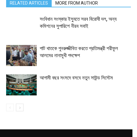
RELATED ARTICLES
MORE FROM AUTHOR
সংবিধান সংস্কার ইস্যুতে সরব বিরোধী দল, অন্য
কমিশনের সুপারিশে নীরব সবাই
পাট খাতকে পুনরুজ্জীবিত করতে প্রতিমন্ত্রী শরীফুল
আলমের নানামুখী পদক্ষেপ
আগামী বছর সংসদে বসবে নতুন সাউন্ড সিস্টেম