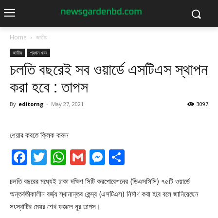
Home
জাতীয়
জাতীয়
প্রধান খবর
চলতি বছরেই সব ওয়ার্ডে এসটিএস স্থাপন
করা হবে : তাপস
By
editorng
-
May 27, 2021
3097
শেয়ার করতে ক্লিক করুন
Facebook
Twitter
WhatsApp
Gmail
Messenger
Share
চলতি বছরের মধ্যেই ঢাকা দক্ষিণ সিটি করপোরেশনের (ডিএসসিসি) ৭৫টি ওয়ার্ডে
অন্তর্বর্তীকালীন বর্জ্য স্থানান্তর কেন্দ্র (এসটিএস) নির্মাণ করা হবে বলে জানিয়েছেন
সংস্থাটির মেয়র শেখ ফজলে নূর তাপস।