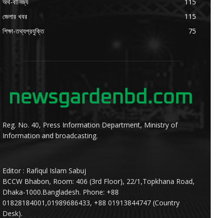
অর্থ-বানিজ্য
115
জেলার খবর
115
শিক্ষা-তথ্যপ্রযুক্তি
75
Reg. No. 40, Press Information Department, Ministry of
Information and broadcasting.
Editor : Rafiqul Islam Sabuj
BCCW Bhabon, Room: 406 (3rd Floor), 22/1,Topkhana Road,
Dhaka-1000.Bangladesh. Phone: +88
01828184001,01989686433, +88 01913844747 (Country
Desk).