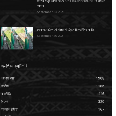
দেশের মানুষ ভালো আছে বলেই বিএনপি ভালো নেই : ওবায়দুল
কাদের
September 24, 2021
যে কারণে ঠেকানো যাচ্ছে না ট্রেনে ছিনতাই-ডাকাতি
September 26, 2021
জনপ্রিয় ক্যাটাগরি
প্রধান খবর
1908
জাতীয়
1186
রাজনীতি
446
বিদেশ
320
অপরাধ-দুর্নীতি
167