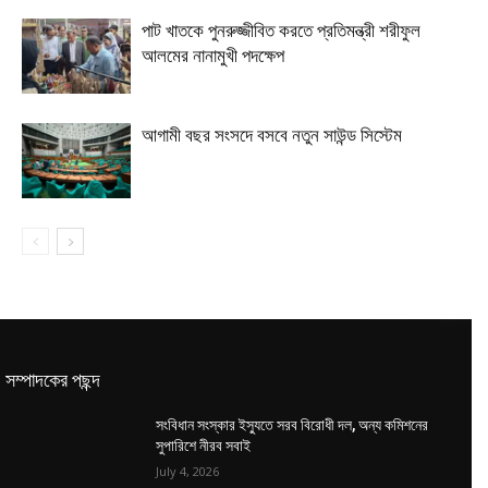
পাট খাতকে পুনরুজ্জীবিত করতে প্রতিমন্ত্রী শরীফুল
আলমের নানামুখী পদক্ষেপ
আগামী বছর সংসদে বসবে নতুন সাউন্ড সিস্টেম
সম্পাদকের পছন্দ
সংবিধান সংস্কার ইস্যুতে সরব বিরোধী দল, অন্য কমিশনের
সুপারিশে নীরব সবাই
July 4, 2026