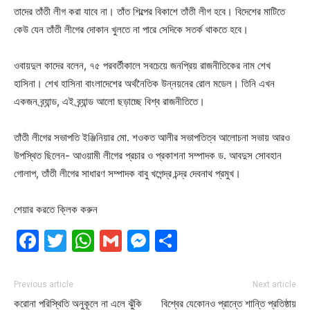
তাদের তাঁতী লীগ করা যাবে না। তাঁত শিল্পের বিকাশে তাঁতী লীগ হবে। বিদেশের মাটিতে
কেউ যেন তাঁতী লীগের দোকান খুলতে না পারে সেদিকে সতর্ক থাকতে হবে।
ওবায়দুল কাদের বলেন, ৭৫ পরবর্তীকালে সবচেয়ে জনপ্রিয় রাজনীতিকের নাম শেখ
হাসিনা। শেখ হাসিনা বাংলাদেশের অর্থনৈতিক উন্নয়নের রোল মডেল। তিনি এখন
একজন ব্র্যান্ড, এই ব্র্যান্ড আলো ছড়াচ্ছে বিশ্ব রাজনীতিতে।
তাঁতী লীগের সভাপতি ইঞ্জিনিয়ার মো. শওকত আলীর সভাপতিত্ব আলোচনা সভায় আরও
উপস্থিত ছিলেন- আওয়ামী লীগের প্রচার ও প্রকাশনা সম্পাদক ড. আবদুস সোবহান
গোলাপ, তাঁতী লীগের সাধারণ সম্পাদক বাবু খগেন্দ্র চন্দ্র দেবনাথ প্রমুখ।
শেয়ার করতে ক্লিক করুন
Facebook
Twitter
WhatsApp
Gmail
Messenger
Share
Previous article
Next article
করোনা পরিস্থিতি অনুকূলে না এলে ঝুঁকি
বিশ্বের যেকোনও প্রান্তে শান্তি প্রতিষ্ঠায়