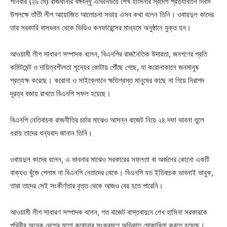
শনিবার (২৯ মে) রাজধানীর বঙ্গবন্ধু এভিনিউয়ে শেখ হাসিনার স্বদেশ প্রত্যাবর্তন দিবস
উপলক্ষে তাঁতী লীগ আয়োজিত আলোচনা সভায় এসব কথা বলেন তিনি। ওবায়দুল কাদের
তার সরকারি বাসভবন থেকে ভিডিও কনফারেন্সের মাধ্যমে অনুষ্ঠানে যুক্ত হন।
আওয়ামী লীগ সাধারণ সম্পাদক বলেন, বিএনপির রাজনৈতিক উদারতা, জনগণের প্রতি
কমিটমেন্ট ও দায়িত্বশীলতা শূন্যের কোটায় পৌঁছে গেছে, যা করোনাকালে জনমানুষ
প্রত্যক্ষ করেছে। করোনা ও সাইক্লোনে ক্ষতিগ্রস্ত মানুষের কাছে না গিয়ে নিরাপদ
দূরত্ব বজায় রাখতে বিএনপি সফল হয়েছে।
বিএনপি নেতিবাচক রাজনীতির চর্চার মাঝেও আসন্ন বাজেট নিয়ে ২৪ দফা ভাবনা তুলে
ধরায় তাদের ধন্যবাদ জানান তিনি।
ওবায়দুল কাদের বলেন, এ ভাবনার মাঝেও সরকারের সফলতা বা অর্জনের কোনো একটি
বাক্যও খুঁজে পেলাম না বিএনপি নেতাদের থেকে। বিএনপি যত ইতিবাচক ভাবনাই ভাবুক,
তারা তাদের সেই সংকীর্ণতার বৃত্ত থেকে আজও বের হতে পারেনি।
আওয়ামী লীগ সাধারণ সম্পাদক বলেন, গত বাজেট বাস্তবায়নে শেখ হাসিনা সরকারকে
পৃথিবীর অনেক দেশের মতো করোনার সংক্রমণে অভিঘাত মোকাবিলা করতে হয়েছে।