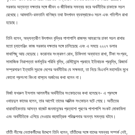
সরকার অত্যন্ত দক্ষতার সঙ্গে জীবন ও জীবিকার সমন্বয় করে অর্থনীতির চাকাকে সচল
রেখেছে। আমদানি-রফতানি বাণিজ্য তথা উৎপাদন ব্যবস্থাকেও সচল এবং গতিশীল রাখা
হয়েছে।
তিনি বলেন, অভ্যন্তরীণ উৎপাদন বৃদ্ধির পাশাপাশি রাজস্ব আহরণের চাকা সচল রাখার
মতো চ্যালেঞ্জিং কাজ সরকার দক্ষতার সঙ্গে চালিয়েছে এবং এ সময়ে ২২২৭ ডলার
মাথাপিছু আয় বেড়েছে। করোনার সংক্রমণ রোধ, চিকিৎসা অব্যাহত রাখা, টিকা সংগ্রহ,
সামাজিক নিরাপত্তা কর্মসূচির পরিধি বৃদ্ধি, রেমিট্যান্স প্রবাহে ইতিবাচক প্রবৃদ্ধি, রিজার্ভ
সম্প্রসারণ ইত্যাদি সূচকে দেশের অর্থনীতির যে সক্ষমতা, তা নিয়ে বিএনপি মহাসচিব মুখে
কোনো প্রশংসা কিংবা বাস্তব অর্জনের কথা বলেন না।
মির্জা ফখরুল ইসলাম আলমগীর অর্থনীতির সংকোচনের কথা বলেছেন- এ প্রসঙ্গে
ওবায়দুল কাদের বলেন, তার আগেই তাদের আত্মিক সংকোচন ঘটে গেছে। অতীতের
ধারাবাহিকতায় আসন্ন বাজেট জনমানুষের প্রত্যাশা পূরণের পাশাপাশি সংকট মোকাবিলা
এবং অর্থনীতিকে এগিয়ে নেওয়ার বহুমাত্রিক পরিকল্পনার অনন্য সমন্বয় ঘটবে।
তাঁতী লীগের নেতাকর্মীদের উদ্দেশে তিনি বলেন, তাঁতীদের সঙ্গে যাদের সমন্বয় সম্পর্ক নেই,