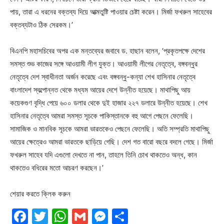
পায়, তারা এ ধরনের বক্তব্য দিয়ে আত্মতুষ্টি পাওয়ার চেষ্টা করেন। মির্জা ফখরুল সাহেবের
বক্তব্যটাও ঠিক সেরকম।’
বিএনপি মহাসচিবের অপর এক মন্তব্যের জবাবে ড. হাছান বলেন, ‘প্রকৃতপক্ষে দেশের
সমস্ত শুভ কাজের সঙ্গে আওয়ামী লীগ যুক্ত। আওয়ামী লীগের নেতৃত্বে, বঙ্গবন্ধুর
নেতৃত্বে দেশ স্বাধীনতা অর্জন করেছে এবং বঙ্গবন্ধু-কন্যা শেখ হাসিনার নেতৃত্বে
বাংলাদেশ স্বল্পোন্নত থেকে মধ্যম আয়ের দেশে উন্নীত হয়েছে। মাথাপিছু আয়
কয়েকগুণ বৃদ্ধি পেয়ে ৬০০ ডলার থেকে দুই হাজার ২২৭ ডলারে উন্নীত হয়েছে। শেখ
হাসিনার নেতৃত্বে আমরা সমস্ত সূচকে পাকিস্তানকে বহু আগে পেছনে ফেলেছি।
সামাজিক ও মানবিক সূচকে আমরা ভারতকেও পেছনে ফেলেছি। অতি সম্প্রতি মাথাপিছু
আয়ের ক্ষেত্রেও আমরা ভারতকে ছাড়িয়ে গেছি। দেশ গত বারো বছরে বদলে গেছে। মির্জা
ফখরুল সাহেব যদি এগুলো দেখতে না পান, তাহলে তিনি চোখ থাকতেও অন্ধ, কান
থাকতেও বধিরের মতো আচরণ করছেন।’
শেয়ার করতে ক্লিক করুন
Facebook
Twitter
WhatsApp
Gmail
Messenger
Share