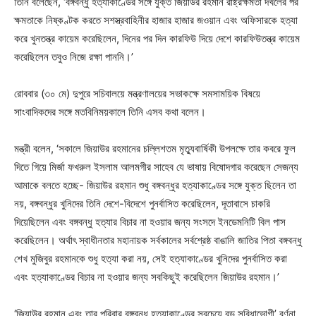
তিনি বলেছেন, ‘বঙ্গবন্ধু হত্যাকাণ্ডের সঙ্গে যুক্ত জিয়াউর রহমান রাষ্ট্রক্ষমতা দখলের পর
ক্ষমতাকে নিষ্কণ্টক করতে সশস্ত্রবাহিনীর হাজার হাজার জওয়ান এবং অফিসারকে হত্যা
করে খুনতন্ত্র কায়েম করেছিলেন, দিনের পর দিন কারফিউ দিয়ে দেশে কারফিউতন্ত্র কায়েম
করেছিলেন তবুও নিজে রক্ষা পাননি।’
রোববার (৩০ মে) দুপুরে সচিবালয়ে মন্ত্রণালয়ের সভাকক্ষে সমসাময়িক বিষয়ে
সাংবাদিকদের সঙ্গে মতবিনিময়কালে তিনি এসব কথা বলেন।
মন্ত্রী বলেন, ‘সকালে জিয়াউর রহমানের চল্লিশতম মৃত্যুবার্ষিকী উপলক্ষে তার কবরে ফুল
দিতে গিয়ে মির্জা ফখরুল ইসলাম আলমগীর সাহেব যে ভাষায় বিষোদগার করেছেন সেজন্য
আমাকে বলতে হচ্ছে- জিয়াউর রহমান শুধু বঙ্গবন্ধুর হত্যাকাণ্ডের সঙ্গে যুক্ত ছিলেন তা
নয়, বঙ্গবন্ধুর খুনিদের তিনি দেশে-বিদেশে পুনর্বাসিত করেছিলেন, দূতাবাসে চাকরি
দিয়েছিলেন এবং বঙ্গবন্ধু হত্যার বিচার না হওয়ার জন্য সংসদে ইনডেমনিটি বিল পাস
করেছিলেন। অর্থাৎ স্বাধীনতার মহানায়ক সর্বকালের সর্বশ্রেষ্ঠ বাঙালি জাতির পিতা বঙ্গবন্ধু
শেখ মুজিবুর রহমানকে শুধু হত্যা করা নয়, সেই হত্যাকাণ্ডের খুনিদের পুনর্বাসিত করা
এবং হত্যাকাণ্ডের বিচার না হওয়ার জন্য সবকিছুই করেছিলেন জিয়াউর রহমান।’
‘জিয়াউর রহমান এবং তার পরিবার বঙ্গবন্ধু হত্যাকাণ্ডের সবচেয়ে বড় সুবিধাভোগী’ বর্ণনা