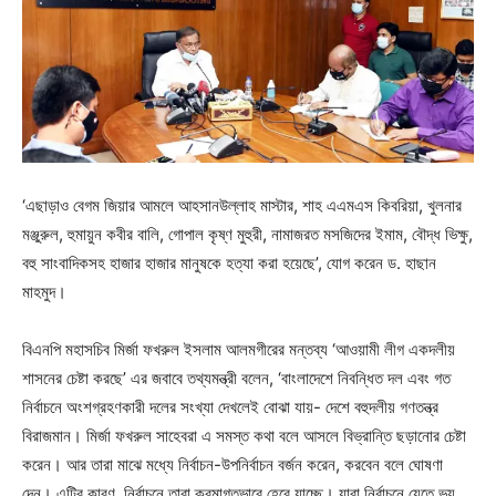
‘এছাড়াও বেগম জিয়ার আমলে আহসানউল্লাহ মাস্টার, শাহ এএমএস কিবরিয়া, খুলনার
মঞ্জুরুল, হুমায়ুন কবীর বালি, গোপাল কৃষ্ণ মুহুরী, নামাজরত মসজিদের ইমাম, বৌদ্ধ ভিক্ষু,
বহু সাংবাদিকসহ হাজার হাজার মানুষকে হত্যা করা হয়েছে’, যোগ করেন ড. হাছান
মাহমুদ।
বিএনপি মহাসচিব মির্জা ফখরুল ইসলাম আলমগীরের মন্তব্য ‘আওয়ামী লীগ একদলীয়
শাসনের চেষ্টা করছে’ এর জবাবে তথ্যমন্ত্রী বলেন, ‘বাংলাদেশে নিবন্ধিত দল এবং গত
নির্বাচনে অংশগ্রহণকারী দলের সংখ্যা দেখলেই বোঝা যায়- দেশে বহুদলীয় গণতন্ত্র
বিরাজমান। মির্জা ফখরুল সাহেবরা এ সমস্ত কথা বলে আসলে বিভ্রান্তি ছড়ানোর চেষ্টা
করেন। আর তারা মাঝে মধ্যে নির্বাচন-উপনির্বাচন বর্জন করেন, করবেন বলে ঘোষণা
দেন। এটির কারণ, নির্বাচনে তারা ক্রমাগতভাবে হেরে যাচ্ছে। যারা নির্বাচনে যেতে ভয়