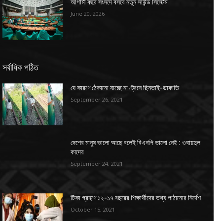
আগামী বছর সংসদে বসবে নতুন সাউন্ড সিস্টেম
June 20, 2026
সর্বাধিক পঠিত
যে কারণে ঠেকানো যাচ্ছে না ট্রেনে ছিনতাই-ডাকাতি
September 26, 2021
দেশের মানুষ ভালো আছে বলেই বিএনপি ভালো নেই : ওবায়দুল
কাদের
September 24, 2021
টিকা গ্রহণে ১২-১৭ বছরের শিক্ষার্থীদের তথ্য পাঠানোর নির্দেশ
October 15, 2021