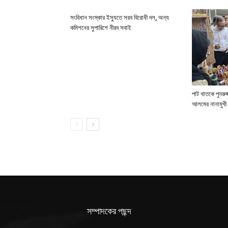
সংবিধান সংস্কার ইস্যুতে সরব বিরোধী দল, অন্য
কমিশনের সুপারিশে নীরব সবাই
পাট খাতকে পুনরুজ্
আলমের নানামুখী 
সম্পাদকের পছন্দ