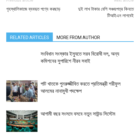
Previous article
Next article
গৃহস্থালিকাজে ব্যবহৃত পণ্যে করছাড়
দুই লাখ টাকার বেশি সঞ্চয়পত্র কিনতে
টিআইএন লাগবেই
RELATED ARTICLES
MORE FROM AUTHOR
সংবিধান সংস্কার ইস্যুতে সরব বিরোধী দল, অন্য
কমিশনের সুপারিশে নীরব সবাই
পাট খাতকে পুনরুজ্জীবিত করতে প্রতিমন্ত্রী শরীফুল
আলমের নানামুখী পদক্ষেপ
আগামী বছর সংসদে বসবে নতুন সাউন্ড সিস্টেম