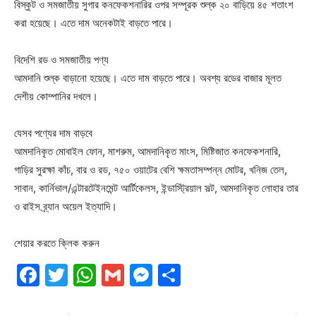
বিস্কুট ও সমজাতীয় সুগার কনফেকশনারির ওপর সম্পূরক শুল্ক ২০ বাড়িয়ে ৪৫ শতাংশ
করা হয়েছে। এতে দাম অনেকটাই বাড়তে পারে।
বিদেশি রড ও সমজাতীয় পণ্য
আমদানি শুল্ক বাড়ানো হয়েছে। এতে দাম বাড়তে পারে। অবশ্য রডের বাজার মূলত
দেশীয় কোম্পানির দখলে।
যেসব পণ্যের দাম বাড়বে
আমদানিকৃত মোবাইল ফোন, মাশরুম, আমদানিকৃত মাংস, মিষ্টিজাত কনফেকশনারি,
গাড়ির সুরক্ষা কাঁচ, বার ও রড, ৭৫০ ওয়াটের বেশি ক্ষমতাসম্পন্ন মোটর, খনিজ তেল,
সাবান, কার্নিভাল/এন্টারটেইনমেন্ট আর্টিকেলস, ইন্ডাস্ট্রিয়াল সল্ট, আমদানিকৃত লোহার তার
ও রাইস ব্র্যান অয়েল ইত্যাদি।
শেয়ার করতে ক্লিক করুন
Facebook
Twitter
WhatsApp
Gmail
Messenger
Share