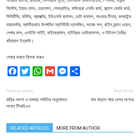
পাওয়ার ব্যাংক, রাউটার, নেটওয়ার্ক সুইচ, নেটওয়ার্ক ডিভাইস/হাব, স্পিকার, সাউন্ড
সিস্টেম, ইয়ার ফোন, হেডফোন, পেনড্রাইভ, মাউক্রো এসডি কার্ড, ফ্ল্যাশ মেমরি কার্ড,
সিসিটিভি, মনিটর, প্রজেক্টর, ইউএসবি ক্যাবল, ডেটা ক্যাবল, পাওয়ার টিলার, কম্বাইন্ড
হারভেস্টর, স্থানীয়ভাবে উৎপাদিত স্যানিটারি ন্যাপকিন, সতেজ ফল, রাইস ব্র্যান ওয়েল,
পেপার কাপ, এলইডি লাইট, মাইক্রোবাস, হাইব্রিড ভেহিক্যালস, ও টাইলস তৈরির
কাঁচামাল ইত্যাদি।
শেয়ার করতে ক্লিক করুন
Facebook
Twitter
WhatsApp
Gmail
Messenger
Share
Previous article
Next article
বাড়ির নকশা ও সমবায় সমিতির অনুমোদনে
দাম বাড়তে পারে যেসব পণ্যের
লাগবে টিআইএন
RELATED ARTICLES
MORE FROM AUTHOR