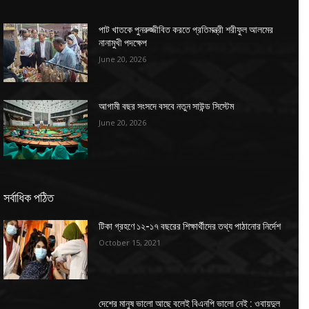
পাট খাতকে পুনরুজ্জীবিত করতে প্রতিমন্ত্রী শরীফুল আলমের
নানামুখী পদক্ষেপ
June 20, 2026
আগামী বছর সংসদে বসবে নতুন সাউন্ড সিস্টেম
June 20, 2026
সর্বাধিক পঠিত
টিকা গ্রহণে ১২-১৭ বছরের শিক্ষার্থীদের তথ্য পাঠানোর নির্দেশ
October 15, 2021
দেশের মানুষ ভালো আছে বলেই বিএনপি ভালো নেই : ওবায়দুল