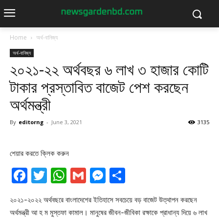
Home
অর্থ-বানিজ্য
অর্থ-বানিজ্য
২০২১-২২ অর্থবছর ৬ লাখ ৩ হাজার কোটি
টাকার প্রস্তাবিত বাজেট পেশ করছেন
অর্থমন্ত্রী
By
editorng
-
June 3, 2021
3135
শেয়ার করতে ক্লিক করুন
Facebook
Twitter
WhatsApp
Gmail
Messenger
Share
২০২১-২০২২ অর্থবছরে বাংলাদেশের ইতিহাসে সবচেয়ে বড় বাজেট উত্থাপন করছেন
অর্থমন্ত্রী আ হ ম মুস্তফা কামাল। মানুষের জীবন-জীবিকা রক্ষাকে প্রাধান্য দিয়ে ৬ লাখ