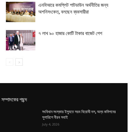
এনবিআরে কমপ্লিট শাটডাউন অর্থনীতির জন্য
অশনিসংকেত, বলছেন ব্যবসায়ীরা
৭ লাখ ৯০ হাজার কোটি টাকার বাজেট পেশ
সম্পাদকের পছন্দ
সংবিধান সংস্কার ইস্যুতে সরব বিরোধী দল, অন্য কমিশনের
সুপারিশে নীরব সবাই
July 4, 2026