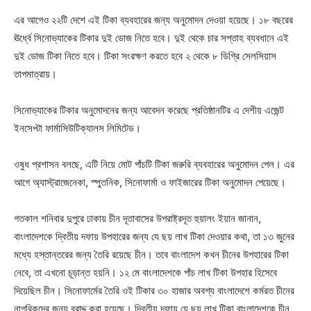
এর আগেও ২২টি দেশে এই টিকা ব্যবহারের জন্য অনুমোদন দেওয়া হয়েছে। ১৮ বছরের
ঊর্ধ্বে সিনোভ্যাকের টিকার দুই ডোজ নিতে হবে। দুই থেকে চার সপ্তাহ ব্যবধানে এই
দুই ডোজ টিকা নিতে হবে। টিকা সংরক্ষণ করতে হবে ২ থেকে ৮ ডিগ্রি সেলসিয়াস
তাপমাত্রায়।
সিনোভ্যাকের টিকার অনুমোদনের জন্য আবেদন করেছে প্রতিষ্ঠানটির এ দেশীয় এজেন্ট
ইনসেপ্টা ফার্মাসিউটিক্যালস লিমিটেড।
ওষুধ প্রশাসন বলছে, এটি নিয়ে মোট পাঁচটি টিকা জরুরি ব্যবহারের অনুমোদন পেল। এর
আগে অ্যাস্ট্রাজেনেকা, স্পুতনিক, সিনোফার্মা ও ফাইজারের টিকা অনুমোদন পেয়েছে।
গতকাল শনিবার দুপুরে ঢাকায় চীন দূতাবাসের উপরাষ্ট্রদূত হুয়ালং ইয়ান জানান,
বাংলাদেশকে দ্বিতীয় দফায় উপহারের জন্য যে ছয় লাখ টিকা দেওয়ার কথা, তা ১৩ জুনের
মধ্যে হস্তান্তরের জন্য তৈরি রয়েছে চীন। তবে বাংলাদেশ কখন চীনের উপহারের টিকা
নেবে, তা এখনো চূড়ান্ত হয়নি। ১২ মে বাংলাদেশকে পাঁচ লাখ টিকা উপহার হিসেবে
দিয়েছিল চীন। সিনোফার্মের তৈরি ওই টিকার ৩০ হাজার অবশ্য বাংলাদেশে কর্মরত চীনের
নাগরিকদের জন্য বরাদ্দ করা হয়েছে। দ্বিতীয় দফায় যে ছয় লাখ টিকা বাংলাদেশকে চীন