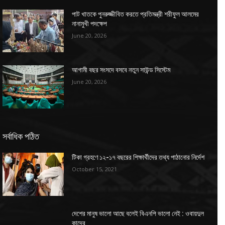
পাট খাতকে পুনরুজ্জীবিত করতে প্রতিমন্ত্রী শরীফুল আলমের
নানামুখী পদক্ষেপ
June 20, 2026
আগামী বছর সংসদে বসবে নতুন সাউন্ড সিস্টেম
June 20, 2026
সর্বাধিক পঠিত
টিকা গ্রহণে ১২-১৭ বছরের শিক্ষার্থীদের তথ্য পাঠানোর নির্দেশ
October 15, 2021
দেশের মানুষ ভালো আছে বলেই বিএনপি ভালো নেই : ওবায়দুল
কাদের