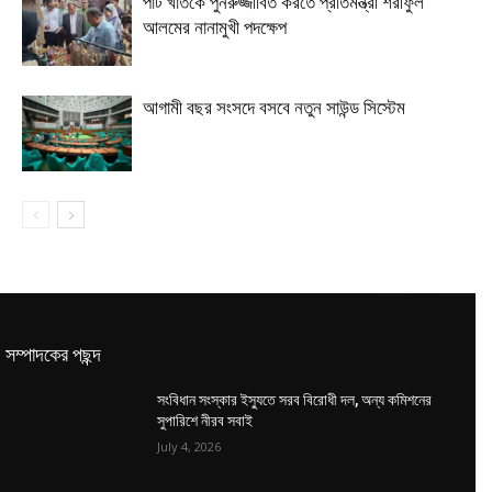
পাট খাতকে পুনরুজ্জীবিত করতে প্রতিমন্ত্রী শরীফুল
আলমের নানামুখী পদক্ষেপ
আগামী বছর সংসদে বসবে নতুন সাউন্ড সিস্টেম
সম্পাদকের পছন্দ
সংবিধান সংস্কার ইস্যুতে সরব বিরোধী দল, অন্য কমিশনের
সুপারিশে নীরব সবাই
July 4, 2026