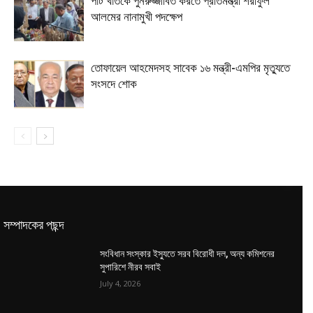
পাট খাতকে পুনরুজ্জীবিত করতে প্রতিমন্ত্রী শরীফুল
আলমের নানামুখী পদক্ষেপ
তোফায়েল আহমেদসহ সাবেক ১৬ মন্ত্রী-এমপির মৃত্যুতে
সংসদে শোক
সম্পাদকের পছন্দ
সংবিধান সংস্কার ইস্যুতে সরব বিরোধী দল, অন্য কমিশনের
সুপারিশে নীরব সবাই
July 4, 2026