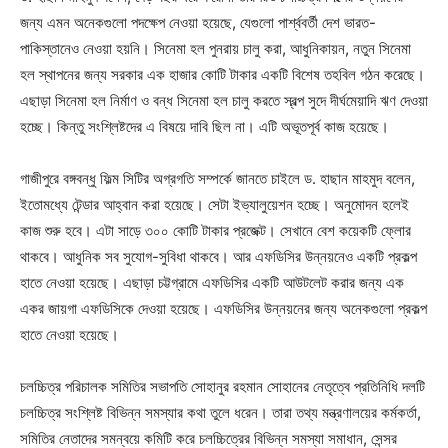
জন্য এমন অনেকগুলো পদক্ষেপ নেওয়া হয়েছে, যেগুলো পার্শ্ববর্তী দেশ ভারত-
পাকিস্তানেও নেওয়া হয়নি। সিনেমা হল পুনরায় চালু করা, আধুনিকায়ন, নতুন সিনেমা
হল স্থাপনের জন্য সরকার এক হাজার কোটি টাকার একটি বিশেষ তহবিল গঠন করেছে।
এছাড়া সিনেমা হল নির্মাণ ও বন্ধ সিনেমা হল চালু করতে স্বল্প সুদে দীর্ঘমেয়াদি ঋণ দেওয়া
হচ্ছে। কিন্তু সংশ্লিষ্টদের এ বিষয়ে দাবি ছিল না। এটি অভূতপূর্ব কাজ হয়েছে।
গাজীপুরে বঙ্গবন্ধু ফিল্ম সিটির অগ্রগতি সম্পর্কে জানতে চাইলে ড. হাছান মাহমুদ বলেন,
ইতোমধ্যে টেন্ডার আহ্বান করা হয়েছে। সেটা ইভ্যালুয়েশন হচ্ছে। অনুমোদন হলেই
কাজ শুরু হবে। এটা সাড়ে ৩০০ কোটি টাকার প্রজেক্ট। সেখানে বেশ কয়েকটি ফ্লোর
থাকবে। আধুনিক সব সুযোগ-সুবিধা থাকবে। আর এফডিসির উন্নয়নেও একটি প্রকল্প
হাতে নেওয়া হয়েছে। এছাড়া চট্টগ্রামে এফডিসির একটি আউটলেট করার জন্য এক
একর জায়গা এফডিসিকে দেওয়া হয়েছে। এফডিসির উন্নয়নের জন্য অনেকগুলো প্রকল্প
হাতে নেওয়া হয়েছে।
চলচ্চিত্র পরিচালক সমিতির সভাপতি সোহানুর রহমান সোহানের নেতৃত্বে প্রতিনিধি দলটি
চলচ্চিত্র সংশ্লিষ্ট বিভিন্ন সমস্যার কথা তুলে ধরেন। তারা তথ্য মন্ত্রণালয়ের কর্মকর্তা,
সমিতির নেতাদের সমন্বয়ে কমিটি করে চলচ্চিত্রের বিভিন্ন সমস্যা সমাধান, সেন্সর