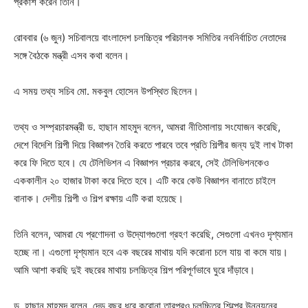
প্রকাশ করেন তিনি।
রোববার (৬ জুন) সচিবালয়ে বাংলাদেশ চলচ্চিত্র পরিচালক সমিতির নবনির্বাচিত নেতাদের
সঙ্গে বৈঠকে মন্ত্রী এসব কথা বলেন।
এ সময় তথ্য সচিব মো. মকবুল হোসেন উপস্থিত ছিলেন।
তথ্য ও সম্প্রচারমন্ত্রী ড. হাছান মাহমুদ বলেন, আমরা নীতিমালায় সংযোজন করেছি,
দেশে বিদেশি শিল্পী দিয়ে বিজ্ঞাপন তৈরি করতে পারবে তবে প্রতি শিল্পীর জন্য দুই লাখ টাকা
করে ফি দিতে হবে। যে টেলিভিশন এ বিজ্ঞাপন প্রচার করবে, সেই টেলিভিশনকেও
এককালীন ২০ হাজার টাকা করে দিতে হবে। এটি করে কেউ বিজ্ঞাপন বানাতে চাইলে
বানাক। দেশীয় শিল্পী ও শিল্প রক্ষায় এটি করা হয়েছে।
তিনি বলেন, আমরা যে প্রণোদনা ও উদ্যোগগুলো গ্রহণ করেছি, সেগুলো এখনও দৃশ্যমান
হচ্ছে না। এগুলো দৃশ্যমান হবে এক বছরের মাথায় যদি করোনা চলে যায় বা কমে যায়।
আমি আশা করছি দুই বছরের মাথায় চলচ্চিত্র শিল্প পরিপূর্ণভাবে ঘুরে দাঁড়াবে।
ড. হাছান মাহমুদ বলেন, দেড় বছর ধরে করোনা তারপরও চলচ্চিত্র শিল্পের উন্নয়নের