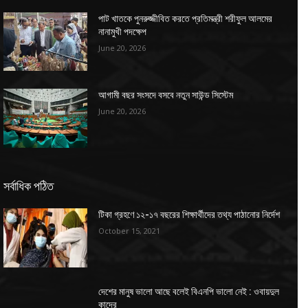
পাট খাতকে পুনরুজ্জীবিত করতে প্রতিমন্ত্রী শরীফুল আলমের
নানামুখী পদক্ষেপ
June 20, 2026
আগামী বছর সংসদে বসবে নতুন সাউন্ড সিস্টেম
June 20, 2026
সর্বাধিক পঠিত
টিকা গ্রহণে ১২-১৭ বছরের শিক্ষার্থীদের তথ্য পাঠানোর নির্দেশ
October 15, 2021
দেশের মানুষ ভালো আছে বলেই বিএনপি ভালো নেই : ওবায়দুল
কাদের