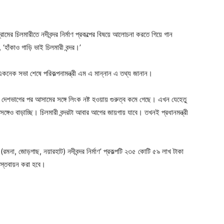
ger
e
ামের চিলমারীতে নদীবন্দর নির্মাণ প্রকল্পের বিষয়ে আলোচনা করতে গিয়ে গান
, ‘হাঁকাও গাড়ি ভাই চিলমারী বন্দর।’
 একনেক সভা শেষে পরিকল্পনামন্ত্রী এম এ মান্নান এ তথ্য জানান।
িল। দেশভাগের পর আসামের সঙ্গে লিংক নষ্ট হওয়ায় গুরুত্ব কমে গেছে। এখন যেহেতু
র সঙ্গেও বাড়াচ্ছি। চিলমারী বন্দরটা আবার আগের জায়গায় যাবে। তখনই প্রধানমন্ত্রী
রমনা, জোড়গাছ, নয়ারহাট) নদীবন্দর নির্মাণ’ প্রকল্পটি ২৩৫ কোটি ৫৯ লাখ টাকা
াস্তবায়ন করা হবে।
ger
e