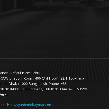
ditor : Rafiqul Islam Sabuj
BCCW Bhabon, Room: 406 (3rd Floor), 22/1,Topkhana
Road, Dhaka-1000.Bangladesh. Phone: +88
01828184001,01989686433, +88 01913844747 (Country
esk).
-mail:
newsgardenbd@gmail.com