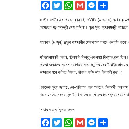
Facebook
Twitter
WhatsApp
Gmail
Messen
Shar
জাতীয় অর্থনৈতিক পরিষদের নির্বাহী কমিটির (একনেক) সভায় কুড়িগ্র
গেয়েছেন প্রধানমন্ত্রী শেখ হাসিনা। সুরে সুরে প্রধানমন্ত্রী বলেছেন
মঙ্গলবার (৮ জুন) দুপুরে রাজধানীর শেরেবাংলা নগরে এনইসি কক্ষে
পরিকল্পনামন্ত্রী বলেন, ‘চিলমারী কিন্তু একসময় বিখ্যাত বন্দর ছ
আমরা আঞ্চলিক ব্যবসা-বাণিজ্য বাড়াচ্ছি, প্রতিবেশী রাষ্ট্র ভারতে
আমাদের মনে করিয়ে দিলেন, হাঁকাও গাড়ি ভাই চিলমারী বন্দর।’
একনেক সূত্র জানায়, নৌ-পরিবহন মন্ত্রণালয়ের ‘চিলমারী এলাকায় (
খরচে ২০২১ সালের জুলাই থেকে ২০২৩ সালের ডিসেম্বর মেয়াদে ব
শেয়ার করতে ক্লিক করুন
Facebook
Twitter
WhatsApp
Gmail
Messen
Shar