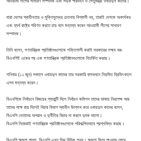
আওয়ামী লীগের সাধারণ সম্পাদক এবং সড়ক পরিবহন ও সেতুমন্ত্রী ওবায়দুল কাদের।
যারা দেশের স্বাধীনতায় ও মুক্তিযুদ্ধের চেতনায় বিশ্বাসী নয়, তারাই দেশকে অকার্যকর
এবং ব্যর্থ রাষ্ট্রে পরিণত করতে চায় বলে মন্তব্য করেন আওয়ামী লীগের সাধারণ
সম্পাদক।
তিনি বলেন, গণতান্ত্রিক প্রতিষ্ঠানগুলোকে শক্তিশালী করাই সরকারের লক্ষ্য বরং
বিএনপিই একের পর এক গণতান্ত্রিক প্রতিষ্ঠানগুলোকে বিতর্কিত করছে।
শনিবার (১২ জুন) সকালে ওবায়দুল কাদের তার সরকারি বাসভবনে নিয়মিত ব্রিফিংকালে
এসব মন্তব্য করেন।
বিএনপিকে নির্বাচনে বিজয়ের গ্যারান্টি দিলে নির্বাচন কমিশন তাদের ভাষায় নিরপেক্ষ আর
তাদের পক্ষে রায় দিলেই বিচার বিভাগ স্বাধীন উল্লেখ করে ওবায়দুল কাদের বলেন,
বিএনপি নেতাদের অপরাধ ও দুর্নীতির বিচার না করলে দুদক ভালো।
বিএনপি নিজেরাই গণতান্ত্রিক প্রতিষ্ঠানগুলোকে পরিকল্পিতভাবে প্রশ্নবিদ্ধ করছে।
বিএনপি ক্ষমতা পাগল, বিএনপি এখন দিক বিদিক শূন্য। ক্ষমতা ফিরে পাওয়ার মোহে