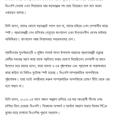
বিএনপি নেতারা এখন মিথ্যাচার আর ষড়যন্ত্রের পথ বেছে নিয়েছেন বলে মনে করেন
ওবায়দুল কাদের।
তিনি বলেন, তাদের কোনো ষড়যন্ত্রই সফল হবে না, তাদের চরিত্র এখন দেশবাসীর কাছে
স্পষ্ট। প্রধানমন্ত্রী শেখ হাসিনার নেতৃত্বে বাংলাদেশ এখন উন্নয়নশীল দেশের মর্যাদায়
অভিষিক্ত। বাংলাদেশ আজ বিশ্বসভায় সম্ভাবনাময় দেশ।
স্বাধীনতার সুবর্ণজয়ন্তী ও মুজিব শতবর্ষ পালন উপলক্ষে ভারতের প্রধানমন্ত্রী নরেন্দ্র
মোদীর সফরের আগে কারা তাকে প্রতিহত করার ঘোষণা দিয়েছিলেন দেশবাসী তা জানে
উল্লেখ করে কাদের বলেন, কারা হামলা ও এর পৃষ্ঠপোষক এবং প্রত্যক্ষ বা পরোক্ষভাবে
কারা জড়িত তা ভিডিও ফুটেজে স্পষ্ট হয়েছে। বিএনপি সাম্প্রদায়িক অপশক্তির
পৃষ্ঠপোষক। তারা যতই অস্বীকার করুক সাম্প্রদায়িক অপশক্তির তোষণ নীতি থেকে বের
হতে পারবে না।
তিনি বলেন, ২০১৩-১৪ সালে আগুন সন্ত্রাস চালিয়ে এর দায় আওয়ামী লীগের ওপর
চাপিয়ে দিতে চেয়েছে বিএনপি। নিজেদের অপকর্ম ও ব্যর্থতা আড়াল করতে উদোর পিণ্ডি
বুদোর ঘাড়ে চাপানো বিএনপির পুরনো অভ্যাস।