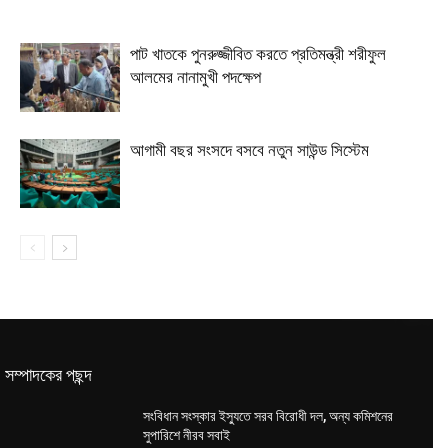
পাট খাতকে পুনরুজ্জীবিত করতে প্রতিমন্ত্রী শরীফুল
আলমের নানামুখী পদক্ষেপ
আগামী বছর সংসদে বসবে নতুন সাউন্ড সিস্টেম
সম্পাদকের পছন্দ
সংবিধান সংস্কার ইস্যুতে সরব বিরোধী দল, অন্য কমিশনের
সুপারিশে নীরব সবাই