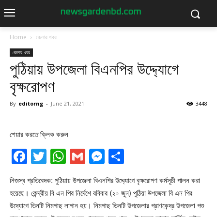
Home
জেলার খবর
জেলার খবর
পুঠিয়ায় উপজেলা বিএনপির উদ্দ্যোগে
বৃক্ষরোপণ
By
editorng
-
June 21, 2021
3448
শেয়ার করতে ক্লিক করুন
Facebook
Twitter
WhatsApp
Gmail
Messenger
Share
নিজস্ব প্রতিবেদক: পুঠিয়ায় উপজেলা বিএনপির উদ্দ্যোগে বৃক্ষরোপণ কর্মসূচী পালন করা
হয়েছে। কেন্দ্রীয় বি এন পির নির্দেশে রবিবার (২০ জুন) পুঠিয়া উপজেলা বি এন পির
উদ্যোগে তিনটি নিমগাছ লাগান হয়। নিমগাছ তিনটি উপজেলার প্রাণকেন্দ্র উপজেলা পশু