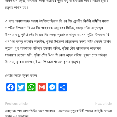
হাসপাতাল চত্বর, উপজেলা মৎস্য খামারের পুকুর পাড় ও উপজেলা ফায়ার সার্ভিস সেন্টার
চত্বরে লাগান হয়।
এ সময় অন্যান্যদের মধ্যে উপস্থিত ছিলেন বি এন পির কেন্দ্রীয় নির্বাহী কমিটির সদস্য
ও পঠিয়া উপজেলা বি এন পির আহবায়ক আবু বকর সিদ্দিক, সদস্য সচীব এন্তাজুল
ইসলাম বাবু, পুঠিয়া পৌর বি এন পির সদস্য প্রভাষক আবুল হোসেন, পুঠিয়া উপজেলা বি
এন পির সদস্য জয়নাল আবেদীন, পুঠিয়া উপজেলা ছাত্রদলের সদস্য সচীব মেহেদী হাসান
জুয়েল, যুগ্ম আহবায়ক রাকিবুল ইসলাম রাকিব, পুঠিয়া পৌর ছাত্রদলের আহবায়ক
সানোয়ার হোসেন জনি, পুঠিয়া পৌর বিএন পি নেতা আব্দুল লতিফ, যুুবদল নেতা মাইনুল
ইসলাম, ফাুরুক হোসেন,বি এন পি নেতা শ্যামল কুমার প্রমুখ।
শেয়ার করতে ক্লিক করুন
Facebook
Twitter
WhatsApp
Gmail
Messenger
Share
Previous article
Next article
মোহাম্মদ শেখ কামালউদ্দিন স্মরণ আমাদের
এরশাদের মৃত্যুবার্ষিকী পালনে কর্মসূচি ঘোষনা
সমাজ এর সম্পাদক