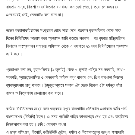
রাস্তায় মানুষ, রিকশা ও ব্যক্তিগত যানবাহন কম দেখা গেছে। তবে, লোকজন যে
একেবারেই নেই, তেমনটিও বলা যাবে না।
নভেল করোনাভাইরাসের সংক্রমণ রোধে সারা দেশে গতকাল বৃহস্পতিবার থেকে সাত
দিনের বিধিনিষেধ আরোপ করে প্রজ্ঞাপন জারি করেছে সরকার। গত বুধবার মন্ত্রিপরিষদ
বিভাগের মাঠপ্রশাসন সমন্বয় অধিশাখা থেকে এ ব্যাপারে ২১ দফা বিধিনিষেধের প্রজ্ঞাপন
জারি করে।
প্রজ্ঞাপনে বলা হয়, বৃহস্পতিবার (১ জুলাই) থেকে ৭ জুলাই পর্যন্ত সব সরকারি, আধা-
সরকারি, স্বায়ত্তশাসিত ও বেসরকারি অফিস বন্ধ থাকবে এবং শিল্প কারখানা নিজস্ব
ব্যবস্থাপনায় চালু থাকবে। উন্মুক্ত স্থানে সকাল ৯টা থেকে বিকেল ৫টা পর্যন্ত কাঁচা
বাজার ও নিত্যপণ্য কেনাবেচা করা যাবে।
কঠোর বিধিনিষেধের মধ্যে আজ শুক্রবার দুপুরে রাজধানীর গুলিস্থান এলাকায় বর্ডার গার্ড
বাংলাদেশের (বিজিবি) টহল। এ সময় প্রতিটি গাড়ির কাগজপত্র দেখা হয় এবং যাত্রীদের
জিজ্ঞাসাবাদ করা হয়। ছবি : ফোকাস বাংলা
এ ছাড়া শপিংমল, রিসোর্ট, কমিউনিটি সেন্টার, পর্যটন ও বিনোদনকেন্দ্র বন্ধের পাশাপাশি