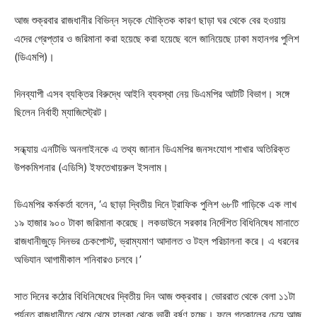
আজ শুক্রবার রাজধানীর বিভিন্ন সড়কে যৌক্তিক কারণ ছাড়া ঘর থেকে বের হওয়ায়
এদের গ্রেপ্তার ও জরিমানা করা হয়েছে করা হয়েছে বলে জানিয়েছে ঢাকা মহানগর পুলিশ
(ডিএমপি)।
দিনব্যাপী এসব ব্যক্তির বিরুদ্ধে আইনি ব্যবস্থা নেয় ডিএমপির আটটি বিভাগ। সঙ্গে
ছিলেন নির্বাহী ম্যাজিস্ট্রেট।
সন্ধ্যায় এনটিভি অনলাইনকে এ তথ্য জানান ডিএমপির জনসংযোগ শাখার অতিরিক্ত
উপকমিশনার (এডিসি) ইফতেখায়রুল ইসলাম।
ডিএমপির কর্মকর্তা বলেন, ‘এ ছাড়া দ্বিতীয় দিনে ট্রাফিক পুলিশ ৬৮টি গাড়িকে এক লাখ
১৯ হাজার ৯০০ টাকা জরিমানা করেছে। লকডাউনে সরকার নির্দেশিত বিধিনিষেধ মানাতে
রাজধানীজুড়ে দিনভর চেকপোস্ট, ভ্রাম্যমাণ আদালত ও টহল পরিচালনা করে। এ ধরনের
অভিযান আগামীকাল শনিবারও চলবে।’
সাত দিনের কঠোর বিধিনিষেধের দ্বিতীয় দিন আজ শুক্রবার। ভোররাত থেকে বেলা ১১টা
পর্যন্ত রাজধানীতে থেমে থেমে হালকা থেকে ভারী বর্ষণ হচ্ছে। ফলে গতকালের চেয়ে আজ