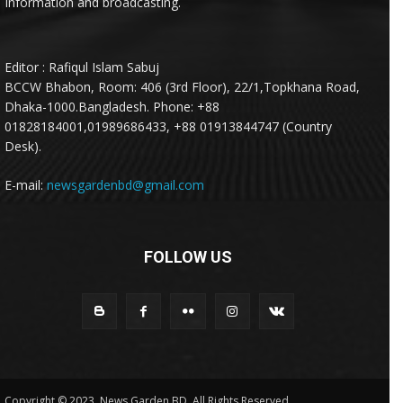
Information and broadcasting.
Editor : Rafiqul Islam Sabuj
BCCW Bhabon, Room: 406 (3rd Floor), 22/1,Topkhana Road,
Dhaka-1000.Bangladesh. Phone: +88
01828184001,01989686433, +88 01913844747 (Country
Desk).
E-mail:
newsgardenbd@gmail.com
FOLLOW US
Copyright © 2023, News Garden BD. All Rights Reserved.