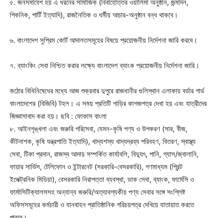
৫. জনসমাবেশ হয় এ ধরনের সামাজিক (বিবাহোত্তর ওয়ালিমা অনুষ্ঠান, জন্মদিন,
পিকনিক, পার্টি ইত্যাদি), রাজনৈতিক ও ধর্মীয় আচার-অনুষ্ঠান বন্ধ থাকবে।
৬. বাংলাদেশ সুপ্রিম কোর্ট আদালতসমূহের বিষয়ে প্রয়োজনীয় নির্দেশনা জারি করবে।
৭. ব্যাংকিং সেবা নিশ্চিত করার লক্ষ্যে বাংলাদেশ ব্যাংক প্রয়োজনীয় নির্দেশনা জারি।
কঠোর বিধিনিষেধের মধ্যে আজ শুক্রবার দুপুরে রাজধানীর গুলিস্থান এলাকায় বর্ডার গার্ড
বাংলাদেশের (বিজিবি) টহল। এ সময় প্রতিটি গাড়ির কাগজপত্র দেখা হয় এবং যাত্রীদের
জিজ্ঞাসাবাদ করা হয়। ছবি : ফোকাস বাংলা
৮. আইনশৃঙ্খলা এবং জরুরি পরিসেবা, যেমন-কৃষি পণ্য ও উপকরণ (সার, বীজ,
কীটনাশক, কৃষি যন্ত্রপাতি ইত্যাদি), খাদ্যশস্য খাদ্যদ্রব্য পরিবহণ, বিতরণ, স্বাস্থ্য
সেবা, টিকা প্রদান, রাজস্ব আদায় সম্পর্কিত কার্যাবলি, বিদ্যুৎ, পানি, গ্যাস/জ্বালানি,
ফায়ার সার্ভিস, টেলিফোন ও ইন্টারনেট (সরকারি-বেসরকারি), গণমাধ্যম (প্রিন্ট
ইলেক্ট্রনিক মিডিয়া), বেসরকারি নিরাপত্তা ব্যবস্থা, ডাক সেবা, ব্যাংক, ফার্মেসি ও
ফার্মাসিটিক্যালসসহ অন্যান্য জরুরি/অত্যাবশ্যকীয় পণ্য সেবার সঙ্গে সংশ্লিষ্ট
অফিসসমূহের কর্মচারী ও যানবাহন প্রাতিষ্ঠানিক পরিচয়পত্র দেখিয়ে যাতায়াত করতে
পারবে।