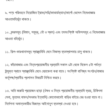
৯. পণ্য পরিবহনে নিয়োজিত ট্রাক/লরি/কাভার্ডভ্যান/কার্গো ভেসেল নিষেধাজ্ঞার
আওতাবহির্ভূত থাকবে।
১০. বন্দরসমূহ (বিমান, সমুদ্র, নৌ ও স্থল) এবং তৎসংশ্লিষ্ট অফিসসমূহ এ নিষেধাজ্ঞার
আওতা বহির্ভূত।
১১. শিল্প-কারখানাসমূহ স্বাস্থ্যবিধি মেনে নিজস্ব ব্যবস্থাপনায় চালু থাকবে।
১২. কাঁচাবাজার এবং নিত্যপ্রয়োজনীয় দ্রব্যাদি সকাল ৯টা থেকে বিকেল ৫টা পর্যন্ত
উন্মুক্ত স্থানে স্বাস্থ্যবিধি মেনে বেচাকেনা করা যাবে। সংশ্লিষ্ট বাণিজ্য সংগঠন/বাজার
কর্তৃপক্ষ/স্থানীয় প্রশাসন বিষয়টি নিশ্চিত করবে।
১৩. অতি জরুরি প্রয়োজন ছাড়া (ঔষধ ও নিত্য প্রয়োজনীয় দ্রব্যাদি ক্রয়, চিকিৎসা
সেবা, মৃতদেহ দাফন/সৎকার ইত্যাদি) কোনোভাবেই বাড়ির বাইরে বের হওয়া যাবে না।
নির্দেশনা অমান্যকারীর বিরুদ্ধে আইনানুগ ব্যবস্থা নেওয়া হবে।