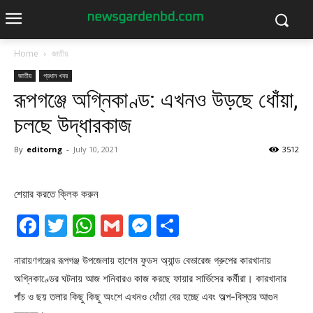
Home
জাতীয়
জাতীয়
প্রধান খবর
রূপগঞ্জে অগ্নিকাণ্ড: এখনও উড়ছে ধোঁয়া,
চলছে উদ্ধারকাজ
By
editorng
-
July 10, 2021
3512
শেয়ার করতে ক্লিক করুন
Facebook
Twitter
WhatsApp
Gmail
Messenger
Share
নারায়ণগঞ্জের রূপগঞ্জ উপজেলায় হাশেম ফুডস অ্যান্ড বেভারেজ গ্রুপের কারখানায়
অগ্নিকাণ্ডের ঘটনায় আজ শনিবারও কাজ করছে ফায়ার সার্ভিসের কর্মীরা। কারখানার
পাঁচ ও ছয় তলার কিছু কিছু অংশে এখনও ধোঁয়া বের হচ্ছে এবং অল্প-বিস্তর আগুন