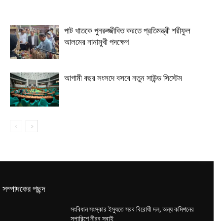
পাট খাতকে পুনরুজ্জীবিত করতে প্রতিমন্ত্রী শরীফুল
আলমের নানামুখী পদক্ষেপ
আগামী বছর সংসদে বসবে নতুন সাউন্ড সিস্টেম
সম্পাদকের পছন্দ
সংবিধান সংস্কার ইস্যুতে সরব বিরোধী দল, অন্য কমিশনের
সুপারিশে নীরব সবাই