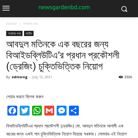
Home
অন্যান্য খবর
অন্যান্য খবর
জাতীয়
আবদুল মতিনকে এক বছরের জন্য
বিআইডব্লিউটিএ’র প্রধান প্রকৌশলী
(ড্রেজিং) চুক্তিভিত্তিক নিয়োগ
By
editorng
-
July 12, 2021
3536
শেয়ার করতে ক্লিক করুন
Facebook
Twitter
WhatsApp
Gmail
Messenger
Share
বিআইডব্লিউটিএর প্রধান প্রকৌশলী (ড্রেজিং) মো. আবদুল মতিনকে আগামী এক
বছরের জন্য একই পদে চুক্তিভিত্তিক নিয়োগ দিয়েছে সরকার। সোমবার এই নিয়োগ