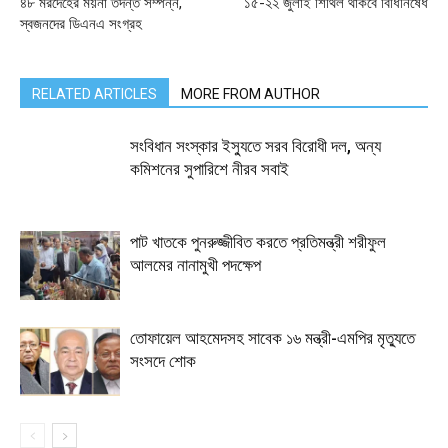
৪৮ মরদেহের ময়না তদন্ত সম্পন্ন,
১৫-২২ জুলাই শিথিল থাকবে বিধিনিষেধ
স্বজনদের ডিএনএ সংগ্রহ
RELATED ARTICLES
MORE FROM AUTHOR
সংবিধান সংস্কার ইস্যুতে সরব বিরোধী দল, অন্য
কমিশনের সুপারিশে নীরব সবাই
পাট খাতকে পুনরুজ্জীবিত করতে প্রতিমন্ত্রী শরীফুল
আলমের নানামুখী পদক্ষেপ
তোফায়েল আহমেদসহ সাবেক ১৬ মন্ত্রী-এমপির মৃত্যুতে
সংসদে শোক