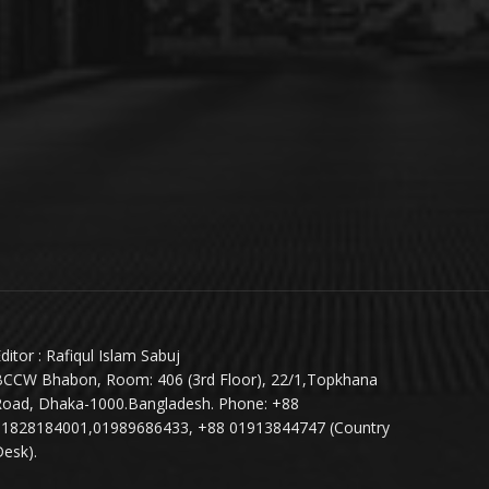
ditor : Rafiqul Islam Sabuj
BCCW Bhabon, Room: 406 (3rd Floor), 22/1,Topkhana
Road, Dhaka-1000.Bangladesh. Phone: +88
01828184001,01989686433, +88 01913844747 (Country
esk).