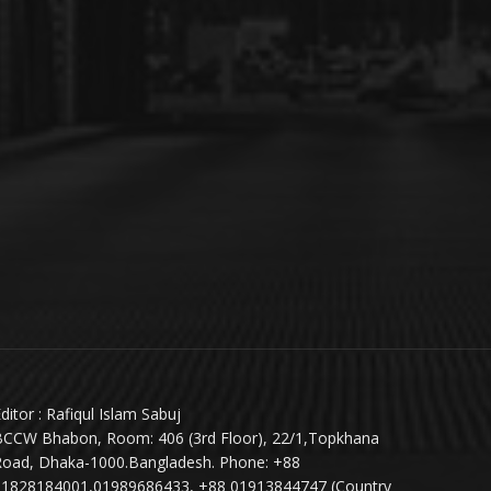
ditor : Rafiqul Islam Sabuj
BCCW Bhabon, Room: 406 (3rd Floor), 22/1,Topkhana
Road, Dhaka-1000.Bangladesh. Phone: +88
01828184001,01989686433, +88 01913844747 (Country