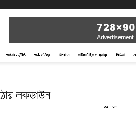
অপরাধ-দুর্নীতি
অর্থ-বানিজ্য
বিনোদন
লাইফস্টাইল ও স্বাস্থ্য
মিডিয়া
খ
কঠোর লকডাউন
3523