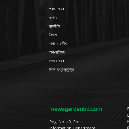
প্রধান খবর
জাতীয়
রাজনীতি
বিদেশ
অপরাধ-দুর্নীতি
অর্থ-বানিজ্য
জেলার খবর
শিক্ষা-তথ্যপ্রযুক্তি
E
Reg. No. 40, Press
Information Department,