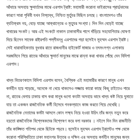
আঁধারে অসহায় ক্ষুদার্তদের মাঝে এরশাদ ট্রাষ্ট: মহামারী করোনা ভাইরাসের প্রার্দুভাবের
কারণে সারা পৃথিবী যখন নিস্তব্ধ, নিশ্চিত মৃর্ত্যুর মিছিল চলছে। বাংলাদেশও তাঁর
ব্যতিক্রম নয়, বেড়ে যাচ্ছে আক্রান্তের ও মৃত্যুর সংখ্যা। দিন দিন বেড়েই যাচ্ছে
খাবারের সংকট। আর এই সংকটে নাকাল ঢাকাবাসীর পাশে দাঁড়িয়ে সহযোগিতার ঘোষণা
দিয়ে ছিলেন সাবেক রাষ্ট্রপতি পল্লীবন্ধু এরশাদের গড়া হুসেইন মুহম্মদ এরশাদ ট্রাষ্ট।
সেই ধারাবাহিকতায় বুধবার রাতে রাজধানীর হাইকোর্ট মাজার ও তৎসংলগ্ন এলাকায়
সরজমিনে গিয়ে রাতের আঁধারে ক্ষুদার্ত মানুষের মাঝে রান্না করা খাবার পোঁছে দেন বিদিশা
এরশাদ।
খাদ্য বিতরণকালে বিদিশা এরশাদ বলেন, বৈশ্বিক এই মহামারীর কারণে মানুষ এখন
কর্মহীন হয়ে পড়েছে, অনেকে না খেয়ে থাকলেও লজ্জায় কারো কাছে কিছু চাইতেও পারে
না, রাতের বেলায় ঢাকায় বাস করা মানুষ গুলো কতটা অসহায় ভাবে খাদ্য কষ্ট নিয়ে ঘুমাতে
যায় তা একজন রাজনৈতিক কর্মী হিসেবে গনকল্যানে কাজ করতে গিয়ে দেখেছি।
রাজনৈতিক নেতাদের কর্মটা আসলে কোন লক্ষ্য নিয়ে হওয়া উচিৎ তাঁর জন্য নতুন করে
হয়তো রাজনৈতিক বিশ্লেষকদের বিশ্লেষণ করে বলা দরকার । নইলে দিন দিন রাজনীতি
তাঁর কাঙ্ক্ষিত গতিপথ থেকে ছিটকে পড়বে। হুসেইন মুহম্মদ এরশাদ ট্রাস্টেও পক্ষ থেকে
করোনা পরিস্থিতিতে ঢাকা মহানগর উত্তর ও দক্ষিন এর অসহায় কর্মহীন মানুষের জন্য