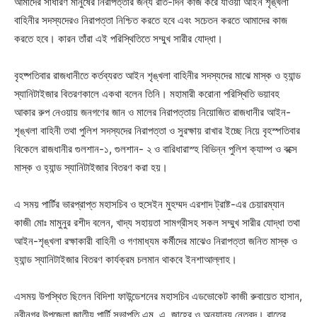
আমাদের সাধারণ মানুষের নিরাপত্তার জন্য রাত-দিন কাজ করে যাওয়া আইন শৃঙ্খলা
বাহিনীর সদস্যদেরও নিরাপত্তা নিশ্চিত করতে হবে এবং সচেতন করতে আমাদের কাজ
করতে হবে। কারন তাঁরা এই পরিস্থিতিতে সম্মুখ সারীর যোদ্ধা।
বৃহষ্পতিবার রাজধানীতে কর্তব্যরত আইন শৃঙ্খলা বাহিনীর সদস্যদের মাঝে মাস্ক ও হ্যান্ড
স্যানিটাইজার বিতরণকালে একথা বলেন তিনি। মহামারী করোনা পরিস্থিতি ভয়াবহ
আকার রুপ নেওয়ায় জনগণের জান ও মালের নিরাপত্তায় নিয়োজিত রাজধানীর আইন-
শৃঙ্খলা বাহিনী তথা পুলিশ সদস্যদের নিরাপত্তা ও সুরক্ষায় রাখার ইচ্ছে নিয়ে বৃহস্পতিবার
বিকেলে রাজধানীর গুলশান-১, গুলশান- ২ ও বারিধারাস্হ বিভিন্ন পুলিশ ক্যাম্প ও বক্সে
মাস্ক ও হ্যান্ড স্যানিটাইজার বিতরণ করা হয়।
এ সময় পার্টির ভারপ্রাপ্ত মহাসচিব ও হুসেইন মুহম্মদ এরশাদ ট্রাষ্ট-এর চেয়ারম্যান
কাজী মোঃ মামুনুর রশীদ বলেন, খাদ্য সহায়তা সামগ্রীসহ সকল সম্মুখ সারীর যোদ্ধা তথা
আইন-শৃঙ্খলা রক্ষাকারী বাহিনী ও গণমাধ্যম কর্মীদের মাঝেও নিরাপত্তা জনিত মাস্ক ও
হ্যান্ড স্যানিটাইজার বিতরণ কার্যক্রম চলমান থাকবে ইনশাআল্লাহ।
এসময় উপস্থিত ছিলেন বিদিশা ফাউন্ডেশনের মহাসচিব এডভোকেট কাজী রুবায়েত হাসান,
নবীনগর উপজেলা জাতীয় পার্টি সভাপতি এম, এ, জাহের ও অন্যান্য নেতৃবৃন্দ। রাতের